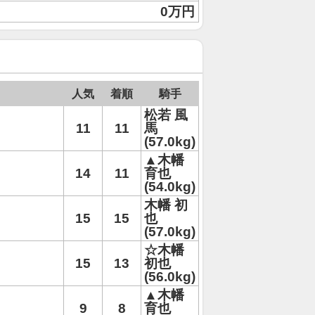
0万円
人気
着順
騎手
松若 風
11
11
馬
(57.0kg)
▲木幡
14
11
育也
(54.0kg)
木幡 初
15
15
也
(57.0kg)
☆木幡
15
13
初也
(56.0kg)
▲木幡
9
8
育也