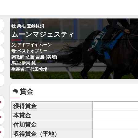
牡 栗毛 登録抹消
ムーンマジェスティ
父:アドマイヤムーン
母:ベストオブミー
調教師:佐藤 吉勝 (美浦)
馬主:伊東 純一
生産者:千代田牧場
賞金
獲得賞金
本賞金
付加賞金
収得賞金（平地）