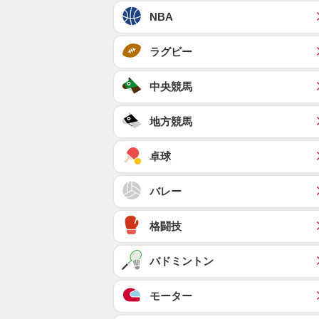
NBA
ラグビー
中央競馬
地方競馬
卓球
バレー
格闘技
バドミントン
モーター