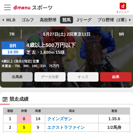
dメニュー
球
MLB
ゴルフ
高校野球
競馬
Jリーグ
プロ野球（2軍）
7R
5月27日(土) 2回東京11日
9R
4歳以上500万円以下
8R
14:00
芝 左・1,600m 15頭
4歳以上 (混合)[指定] 定量
本賞金：750、300、190、110、75万円
出馬表
データ分析
オッズ
結果
競走成績
着順
枠番
馬番
馬名
着差
1
8
14
クインズサン
1.35.6
2
5
9
エクストラファイン
1/2馬身