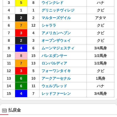
3
5
8
ウインクレド
ハナ
4
1
1
グリニッチヴィレジ
クビ
5
2
2
マルターズゲイル
アタマ
6
7
12
シャララ
クビ
7
3
4
アメリカンヘブン
クビ
8
2
3
オープンザウェイ
クビ
9
4
6
ムーンマジェスティ
3/4馬身
10
8
15
バレエダンサー
1/2馬身
11
7
13
ロンバルディア
1/2馬身
12
3
5
フォーワンタイキ
クビ
13
6
10
アークアーセナル
1馬身
14
6
11
ウェルブレッド
ハナ
15
4
7
レッドファーレン
3/4馬身
払戻金