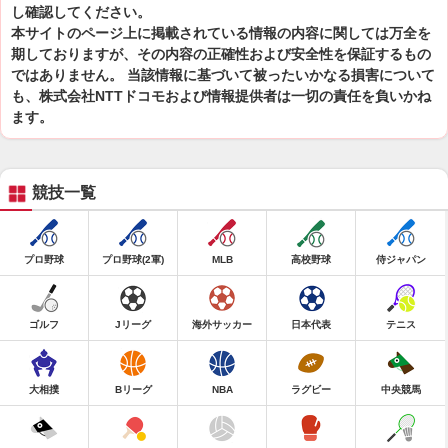
し確認してください。
本サイトのページ上に掲載されている情報の内容に関しては万全を
期しておりますが、その内容の正確性および安全性を保証するもの
ではありません。 当該情報に基づいて被ったいかなる損害について
も、株式会社NTTドコモおよび情報提供者は一切の責任を負いかね
ます。
競技一覧
プロ野球
プロ野球(2軍)
MLB
高校野球
侍ジャパン
ゴルフ
Jリーグ
海外サッカー
日本代表
テニス
大相撲
Bリーグ
NBA
ラグビー
中央競馬