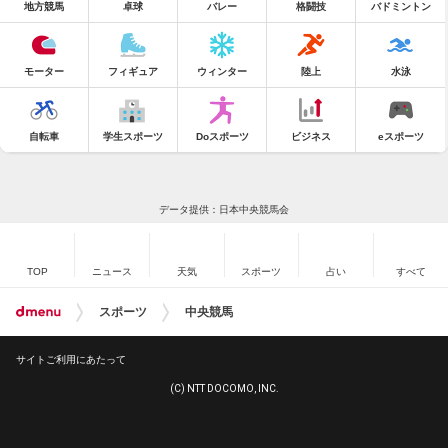
地方競馬
卓球
バレー
格闘技
バドミントン
モーター
フィギュア
ウィンター
陸上
水泳
自転車
学生スポーツ
Doスポーツ
ビジネス
eスポーツ
データ提供：日本中央競馬会
TOP
ニュース
天気
スポーツ
占い
すべて
スポーツ
中央競馬
サイトご利用にあたって
(C) NTT DOCOMO, INC.