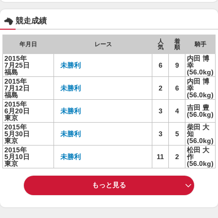
競走成績
人
着
年月日
レース
騎手
気
順
2015年
内田 博
7月25日
未勝利
6
9
幸
福島
(56.0kg)
2015年
内田 博
7月12日
未勝利
2
6
幸
福島
(56.0kg)
2015年
吉田 豊
6月20日
未勝利
3
4
(56.0kg)
東京
2015年
柴田 大
5月30日
未勝利
3
5
知
東京
(56.0kg)
2015年
松田 大
5月10日
未勝利
11
2
作
東京
(56.0kg)
もっと見る