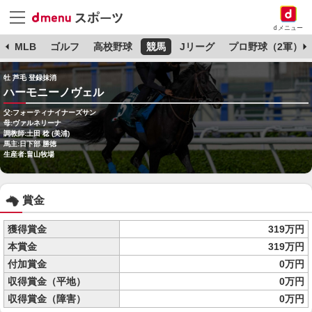
dメニュー
球
MLB
ゴルフ
高校野球
競馬
Jリーグ
プロ野球（2軍）
牡 芦毛 登録抹消
ハーモニーノヴェル
父:フォーティナイナーズサン
母:ヴァルネリーナ
調教師:土田 稔 (美浦)
馬主:日下部 勝徳
生産者:畠山牧場
賞金
獲得賞金
319万円
本賞金
319万円
付加賞金
0万円
収得賞金（平地）
0万円
収得賞金（障害）
0万円