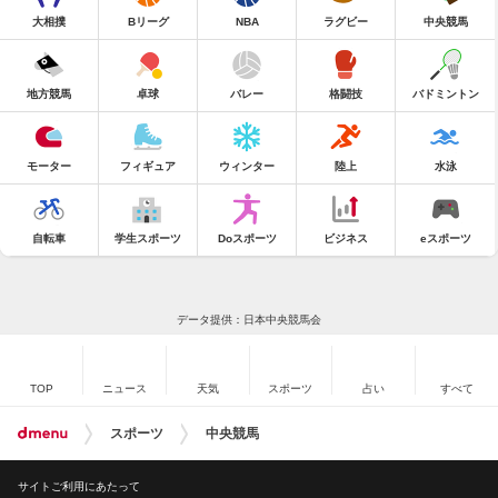
大相撲
Bリーグ
NBA
ラグビー
中央競馬
地方競馬
卓球
バレー
格闘技
バドミントン
モーター
フィギュア
ウィンター
陸上
水泳
自転車
学生スポーツ
Doスポーツ
ビジネス
eスポーツ
データ提供：日本中央競馬会
TOP
ニュース
天気
スポーツ
占い
すべて
スポーツ
中央競馬
サイトご利用にあたって