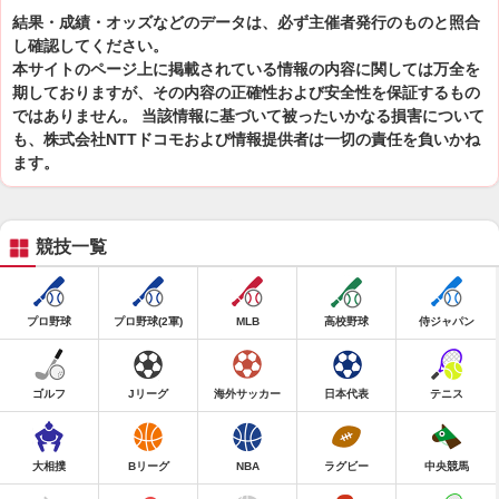
結果・成績・オッズなどのデータは、必ず主催者発行のものと照合
し確認してください。
本サイトのページ上に掲載されている情報の内容に関しては万全を
期しておりますが、その内容の正確性および安全性を保証するもの
ではありません。 当該情報に基づいて被ったいかなる損害について
も、株式会社NTTドコモおよび情報提供者は一切の責任を負いかね
ます。
競技一覧
プロ野球
プロ野球(2軍)
MLB
高校野球
侍ジャパン
ゴルフ
Jリーグ
海外サッカー
日本代表
テニス
大相撲
Bリーグ
NBA
ラグビー
中央競馬