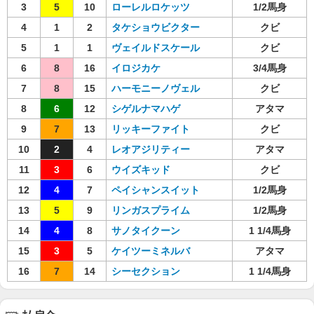
3
5
10
ローレルロケッツ
1/2馬身
4
1
2
タケショウビクター
クビ
5
1
1
ヴェイルドスケール
クビ
6
8
16
イロジカケ
3/4馬身
7
8
15
ハーモニーノヴェル
クビ
8
6
12
シゲルナマハゲ
アタマ
9
7
13
リッキーファイト
クビ
10
2
4
レオアジリティー
アタマ
11
3
6
ウイズキッド
クビ
12
4
7
ペイシャンスイット
1/2馬身
13
5
9
リンガスプライム
1/2馬身
14
4
8
サノタイクーン
1 1/4馬身
15
3
5
ケイツーミネルバ
アタマ
16
7
14
シーセクション
1 1/4馬身