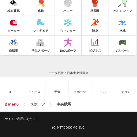
地方競馬
卓球
バレー
格闘技
バドミントン
モーター
フィギュア
ウィンター
陸上
水泳
自転車
学生スポーツ
Doスポーツ
ビジネス
eスポーツ
データ提供：日本中央競馬会
TOP
ニュース
天気
スポーツ
占い
すべて
スポーツ
中央競馬
サイトご利用にあたって
(C) NTT DOCOMO, INC.