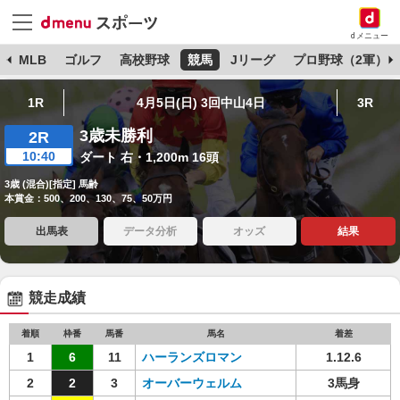
dメニュー
球
MLB
ゴルフ
高校野球
競馬
Jリーグ
プロ野球（2軍）
1R
4月5日(日) 3回中山4日
3R
3歳未勝利
2R
10:40
ダート 右・1,200m 16頭
3歳 (混合)[指定] 馬齢
本賞金：500、200、130、75、50万円
出馬表
データ分析
オッズ
結果
競走成績
着順
枠番
馬番
馬名
着差
1
6
11
ハーランズロマン
1.12.6
2
2
3
オーバーウェルム
3馬身