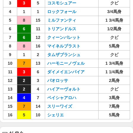
3
3
5
コスモシュアー
クビ
4
1
1
ロックフォール
3/4馬身
5
8
15
ミルファンティ
1 3/4馬身
6
6
11
トリアンドルス
1/2馬身
7
6
12
クィーンパレット
クビ
8
8
16
マイネルブラスト
5馬身
9
1
2
タムザブランシュ
クビ
10
7
13
ハーモニーノヴェル
1 3/4馬身
11
3
6
ダイメイエンパイア
1 1/4馬身
12
2
3
パオロッサ
2馬身
13
2
4
ハイアーヴォルト
クビ
14
4
7
ペイシャアロハ
3馬身
15
7
14
スリーワイズ
7馬身
16
5
10
シェリエ
5馬身