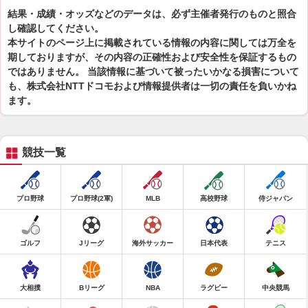
結果・成績・オッズなどのデータは、必ず主催者発行のものと照合
し確認してください。
本サイトのページ上に掲載されている情報の内容に関しては万全を
期しておりますが、その内容の正確性および安全性を保証するもの
ではありません。 当該情報に基づいて被ったいかなる損害について
も、株式会社NTTドコモおよび情報提供者は一切の責任を負いかね
ます。
競技一覧
プロ野球
プロ野球(2軍)
MLB
高校野球
侍ジャパン
ゴルフ
Jリーグ
海外サッカー
日本代表
テニス
大相撲
Bリーグ
NBA
ラグビー
中央競馬