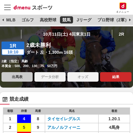
dメニュー
球
MLB
ゴルフ
高校野球
競馬
Jリーグ
プロ野球（2軍）
10月11日(土) 4回東京1日
2R
2歳未勝利
1R
10:10
ダート 左・1,300m 16頭
2歳 ［指定］ 馬齢
本賞金：500、200、130、75、50万円
出馬表
データ分析
オッズ
結果
競走成績
着順
枠番
馬番
馬名
着差
1
4
8
タイセイレグルス
1.20.1
2
5
9
アルノルフィーニ
4馬身