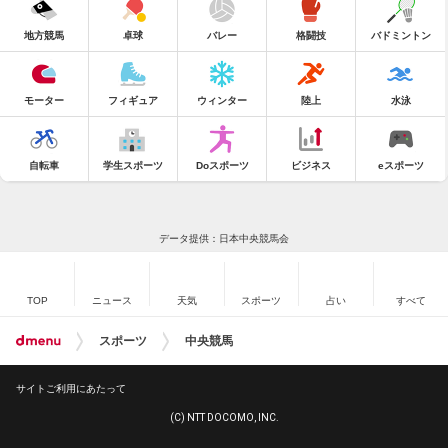
地方競馬
卓球
バレー
格闘技
バドミントン
モーター
フィギュア
ウィンター
陸上
水泳
自転車
学生スポーツ
Doスポーツ
ビジネス
eスポーツ
データ提供：日本中央競馬会
TOP
ニュース
天気
スポーツ
占い
すべて
スポーツ
中央競馬
サイトご利用にあたって
(C) NTT DOCOMO, INC.