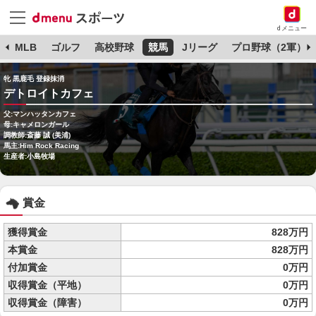
dメニュー
球
MLB
ゴルフ
高校野球
競馬
Jリーグ
プロ野球（2軍）
牝 黒鹿毛 登録抹消
デトロイトカフェ
父:マンハッタンカフェ
母:キャメロンガール
調教師:斎藤 誠 (美浦)
馬主:Him Rock Racing
生産者:小島牧場
賞金
獲得賞金
828万円
本賞金
828万円
付加賞金
0万円
収得賞金（平地）
0万円
収得賞金（障害）
0万円