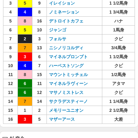
3
5
9
イレイション
1 1/2馬身
4
4
8
ノミネーション
1 3/4馬身
5
8
16
デトロイトカフェ
ハナ
6
5
10
ジャンゴ
1馬身
7
2
3
フォルサ
クビ
8
7
13
ニシノリコルディ
3/4馬身
9
3
6
マイネルプロンプト
1 1/2馬身
10
4
7
ハーベストソング
クビ
11
8
15
マウントミッチェル
1/2馬身
12
6
11
マイネルラヴィーン
アタマ
13
6
12
マサノミストレス
クビ
14
7
14
サクラデスティーノ
1 1/4馬身
15
1
2
メモリーユニオン
2 1/2馬身
16
3
5
マザーアース
大差