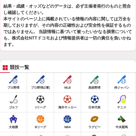
結果・成績・オッズなどのデータは、必ず主催者発行のものと照合
し確認してください。
本サイトのページ上に掲載されている情報の内容に関しては万全を
期しておりますが、その内容の正確性および安全性を保証するもの
ではありません。 当該情報に基づいて被ったいかなる損害について
も、株式会社NTTドコモおよび情報提供者は一切の責任を負いかね
ます。
競技一覧
プロ野球
プロ野球(2軍)
MLB
高校野球
侍ジャパン
ゴルフ
Jリーグ
海外サッカー
日本代表
テニス
大相撲
Bリーグ
NBA
ラグビー
中央競馬