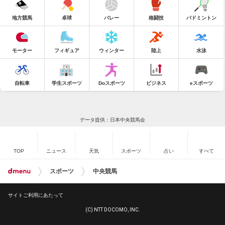
地方競馬
卓球
バレー
格闘技
バドミントン
モーター
フィギュア
ウィンター
陸上
水泳
自転車
学生スポーツ
Doスポーツ
ビジネス
eスポーツ
データ提供：日本中央競馬会
TOP
ニュース
天気
スポーツ
占い
すべて
スポーツ
中央競馬
サイトご利用にあたって
(C) NTT DOCOMO, INC.