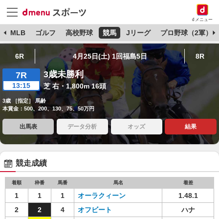
dメニュー
球
MLB
ゴルフ
高校野球
競馬
Jリーグ
プロ野球（2軍）
6R
4月25日(土) 1回福島5日
8R
3歳未勝利
7R
13:15
芝 右・1,800m 16頭
3歳 ［指定］ 馬齢
本賞金：500、200、130、75、50万円
出馬表
データ分析
オッズ
結果
競走成績
着順
枠番
馬番
馬名
着差
1
1
1
オーラクィーン
1.48.1
2
2
4
オフビート
ハナ