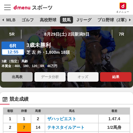
dメニュー
球
MLB
ゴルフ
高校野球
競馬
Jリーグ
プロ野球（2軍）
5R
8月29日(土) 2回新潟9日
7R
3歳未勝利
6R
12:55
芝 左 外・1,800m 18頭
3歳 ［指定］ 馬齢
本賞金：460、180、120、69、46万円
出馬表
データ分析
オッズ
結果
競走成績
着順
枠番
馬番
馬名
着差
1
1
2
ザハッピエスト
1.47.4
2
7
14
テキスタイルアート
1/2馬身