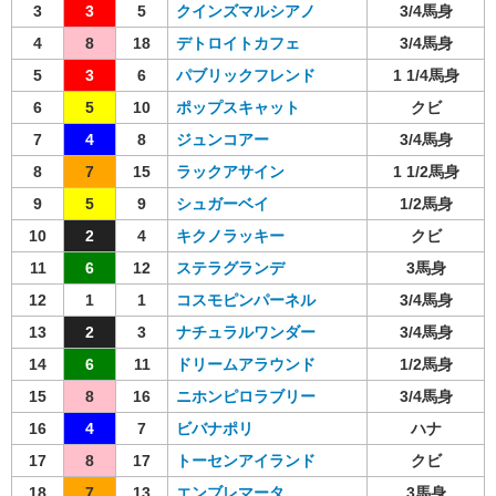
3
3
5
クインズマルシアノ
3/4馬身
4
8
18
デトロイトカフェ
3/4馬身
5
3
6
パブリックフレンド
1 1/4馬身
6
5
10
ポップスキャット
クビ
7
4
8
ジュンコアー
3/4馬身
8
7
15
ラックアサイン
1 1/2馬身
9
5
9
シュガーベイ
1/2馬身
10
2
4
キクノラッキー
クビ
11
6
12
ステラグランデ
3馬身
12
1
1
コスモピンパーネル
3/4馬身
13
2
3
ナチュラルワンダー
3/4馬身
14
6
11
ドリームアラウンド
1/2馬身
15
8
16
ニホンピロラブリー
3/4馬身
16
4
7
ビバナポリ
ハナ
17
8
17
トーセンアイランド
クビ
18
7
13
エンブレマータ
3馬身