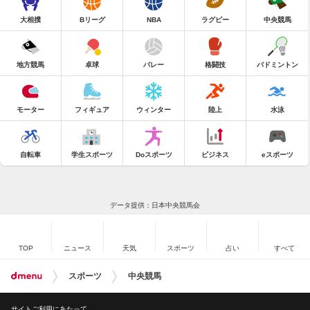
大相撲
Bリーグ
NBA
ラグビー
中央競馬
地方競馬
卓球
バレー
格闘技
バドミントン
モーター
フィギュア
ウィンター
陸上
水泳
自転車
学生スポーツ
Doスポーツ
ビジネス
eスポーツ
データ提供：日本中央競馬会
TOP
ニュース
天気
スポーツ
占い
すべて
スポーツ
中央競馬
サイトご利用にあたって