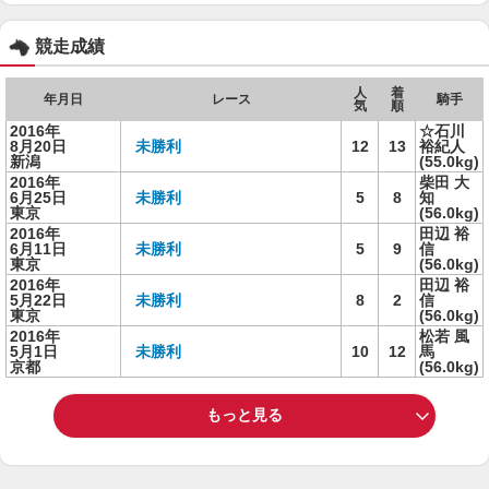
競走成績
人
着
年月日
レース
騎手
気
順
2016年
☆石川
8月20日
未勝利
12
13
裕紀人
新潟
(55.0kg)
2016年
柴田 大
6月25日
未勝利
5
8
知
東京
(56.0kg)
2016年
田辺 裕
6月11日
未勝利
5
9
信
東京
(56.0kg)
2016年
田辺 裕
5月22日
未勝利
8
2
信
東京
(56.0kg)
2016年
松若 風
5月1日
未勝利
10
12
馬
京都
(56.0kg)
もっと見る