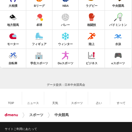
大相撲
Bリーグ
NBA
ラグビー
中央競馬
地方競馬
卓球
バレー
格闘技
バドミントン
モーター
フィギュア
ウィンター
陸上
水泳
自転車
学生スポーツ
Doスポーツ
ビジネス
eスポーツ
データ提供：日本中央競馬会
TOP
ニュース
天気
スポーツ
占い
すべて
スポーツ
中央競馬
サイトご利用にあたって