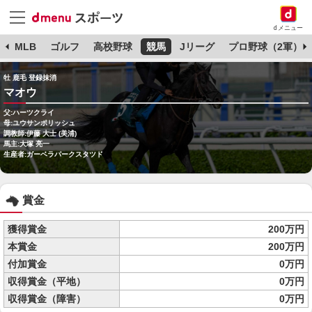
dメニュー
球
MLB
ゴルフ
高校野球
競馬
Jリーグ
プロ野球（2軍）
牡 鹿毛 登録抹消
マオウ
父:ハーツクライ
母:ユウサンポリッシュ
調教師:伊藤 大士 (美浦)
馬主:大塚 亮一
生産者:ガーベラパークスタツド
賞金
獲得賞金
200万円
本賞金
200万円
付加賞金
0万円
収得賞金（平地）
0万円
収得賞金（障害）
0万円