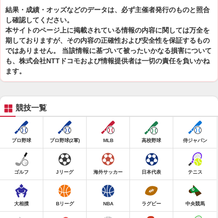
結果・成績・オッズなどのデータは、必ず主催者発行のものと照合
し確認してください。
本サイトのページ上に掲載されている情報の内容に関しては万全を
期しておりますが、その内容の正確性および安全性を保証するもの
ではありません。 当該情報に基づいて被ったいかなる損害について
も、株式会社NTTドコモおよび情報提供者は一切の責任を負いかね
ます。
競技一覧
プロ野球
プロ野球(2軍)
MLB
高校野球
侍ジャパン
ゴルフ
Jリーグ
海外サッカー
日本代表
テニス
大相撲
Bリーグ
NBA
ラグビー
中央競馬