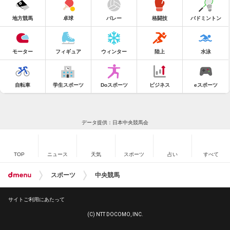
地方競馬
卓球
バレー
格闘技
バドミントン
モーター
フィギュア
ウィンター
陸上
水泳
自転車
学生スポーツ
Doスポーツ
ビジネス
eスポーツ
データ提供：日本中央競馬会
TOP
ニュース
天気
スポーツ
占い
すべて
スポーツ
中央競馬
サイトご利用にあたって
(C) NTT DOCOMO, INC.