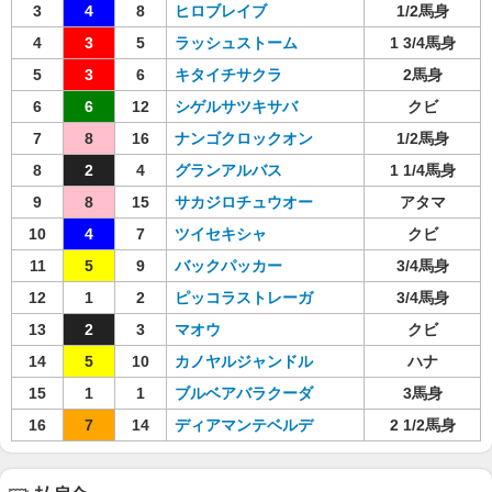
3
4
8
ヒロブレイブ
1/2馬身
4
3
5
ラッシュストーム
1 3/4馬身
5
3
6
キタイチサクラ
2馬身
6
6
12
シゲルサツキサバ
クビ
7
8
16
ナンゴクロックオン
1/2馬身
8
2
4
グランアルバス
1 1/4馬身
9
8
15
サカジロチュウオー
アタマ
10
4
7
ツイセキシャ
クビ
11
5
9
バックパッカー
3/4馬身
12
1
2
ピッコラストレーガ
3/4馬身
13
2
3
マオウ
クビ
14
5
10
カノヤルジャンドル
ハナ
15
1
1
ブルベアバラクーダ
3馬身
16
7
14
ディアマンテベルデ
2 1/2馬身