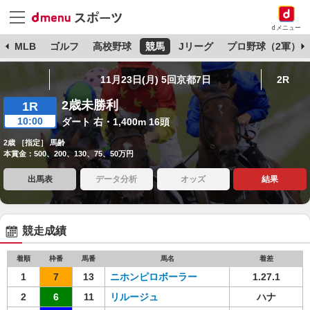
dメニュー
球
MLB
ゴルフ
高校野球
競馬
Jリーグ
プロ野球（2軍）
11月23日(月) 5回京都7日
2R
2歳未勝利
1R
10:00
ダート 右・1,400m 16頭
2歳 ［指定］ 馬齢
本賞金：500、200、130、75、50万円
出馬表
データ分析
オッズ
結果
競走成績
着順
枠番
馬番
馬名
着差
1
7
13
ニホンピロボーラー
1.27.1
2
6
11
リルージュ
ハナ