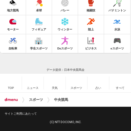
地方競馬
卓球
バレー
格闘技
バドミントン
モーター
フィギュア
ウィンター
陸上
水泳
自転車
学生スポーツ
Doスポーツ
ビジネス
eスポーツ
データ提供：日本中央競馬会
TOP
ニュース
天気
スポーツ
占い
すべて
スポーツ
中央競馬
サイトご利用にあたって
(C) NTT DOCOMO, INC.