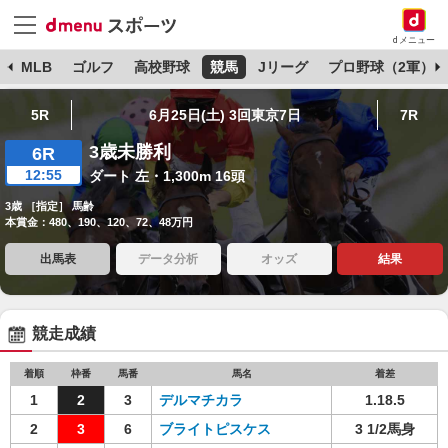
dメニュー
球
MLB
ゴルフ
高校野球
競馬
Jリーグ
プロ野球（2軍）
5R
6月25日(土) 3回東京7日
7R
3歳未勝利
6R
12:55
ダート 左・1,300m 16頭
3歳 ［指定］ 馬齢
本賞金：480、190、120、72、48万円
出馬表
データ分析
オッズ
結果
競走成績
着順
枠番
馬番
馬名
着差
1
2
3
デルマチカラ
1.18.5
2
3
6
ブライトピスケス
3 1/2馬身