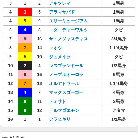
3
1
2
アキツシマ
2馬身
4
3
5
アラマサバド
1馬身
4
5
9
スリーミュージアム
1馬身
6
4
8
エタニティーワルツ
クビ
7
8
16
サトノジャスティス
3/4馬身
8
7
14
マオウ
1 1/4馬身
9
5
10
ジュメイラ
クビ
10
2
4
レスプランドール
1/2馬身
11
8
15
ノーブルオーロラ
5馬身
12
7
13
オルデトワール
1 1/4馬身
13
4
7
マックスゴーゴー
4馬身
14
6
11
トミサト
2馬身
15
6
12
デルマゴエモン
アタマ
16
1
1
アラヒキリ
1/2馬身