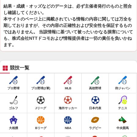
結果・成績・オッズなどのデータは、必ず主催者発行のものと照合
し確認してください。
本サイトのページ上に掲載されている情報の内容に関しては万全を
期しておりますが、その内容の正確性および安全性を保証するもの
ではありません。 当該情報に基づいて被ったいかなる損害について
も、株式会社NTTドコモおよび情報提供者は一切の責任を負いかね
ます。
競技一覧
プロ野球
プロ野球(2軍)
MLB
高校野球
侍ジャパン
ゴルフ
Jリーグ
海外サッカー
日本代表
テニス
大相撲
Bリーグ
NBA
ラグビー
中央競馬