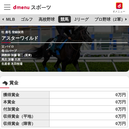
dメニュー
球
MLB
ゴルフ
高校野球
競馬
Jリーグ
プロ野球（2軍）
牡 鹿毛 登録抹消
アスターワイルド
父:パイロ
母:ロバーブ
調教師:加藤 敬二 (栗東)
馬主:加藤 久枝
生産者:木田牧場
賞金
獲得賞金
0万円
本賞金
0万円
付加賞金
0万円
収得賞金（平地）
0万円
収得賞金（障害）
0万円