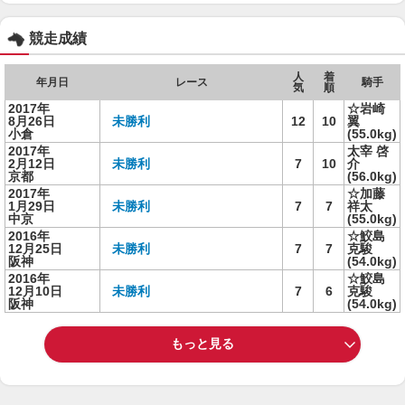
競走成績
人
着
年月日
レース
騎手
気
順
2017年
☆岩崎
8月26日
未勝利
12
10
翼
小倉
(55.0kg)
2017年
太宰 啓
2月12日
未勝利
7
10
介
京都
(56.0kg)
2017年
☆加藤
1月29日
未勝利
7
7
祥太
中京
(55.0kg)
2016年
☆鮫島
12月25日
未勝利
7
7
克駿
阪神
(54.0kg)
2016年
☆鮫島
12月10日
未勝利
7
6
克駿
阪神
(54.0kg)
もっと見る