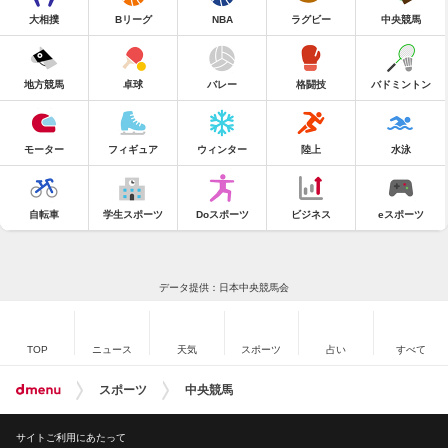
大相撲
Bリーグ
NBA
ラグビー
中央競馬
地方競馬
卓球
バレー
格闘技
バドミントン
モーター
フィギュア
ウィンター
陸上
水泳
自転車
学生スポーツ
Doスポーツ
ビジネス
eスポーツ
データ提供：日本中央競馬会
TOP
ニュース
天気
スポーツ
占い
すべて
スポーツ
中央競馬
サイトご利用にあたって