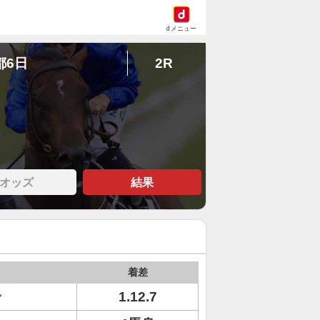
dメニュー
都6日
2R
オッズ
結果
着差
ン
1.12.7