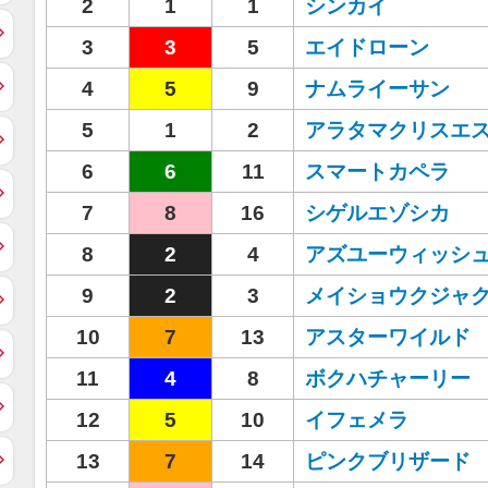
2
1
1
シンカイ
3
3
5
エイドローン
4
5
9
ナムライーサン
5
1
2
アラタマクリスエ
6
6
11
スマートカペラ
7
8
16
シゲルエゾシカ
8
2
4
アズユーウィッシ
9
2
3
メイショウクジャ
10
7
13
アスターワイルド
11
4
8
ボクハチャーリー
12
5
10
イフェメラ
13
7
14
ピンクブリザード