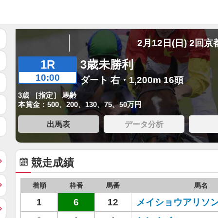
2月12日(日) 2回京
1R
3歳未勝利
10:00
ダート 右・1,200m 16頭
3歳 ［指定］ 馬齢
本賞金：500、200、130、75、50万円
出馬表
データ分析
競走成績
着順
枠番
馬番
馬名
1
6
12
メイショウアリソ