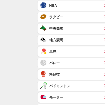
NBA
ラグビー
中央競馬
地方競馬
卓球
バレー
格闘技
バドミントン
モーター