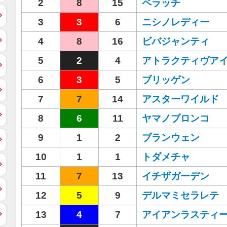
2
8
15
ペラッチ
3
3
6
ニシノレディー
4
8
16
ビバジャンティ
5
2
4
アトラクティヴア
6
3
5
ブリッゲン
7
7
14
アスターワイルド
8
6
11
ヤマノブロンコ
9
1
2
ブランウェン
10
1
1
トダメチャ
11
7
13
イチザガーデン
12
5
9
デルマミセラレテ
13
4
7
アイアンラスティ