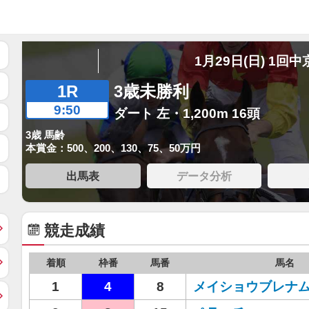
1月29日(日) 1回中
1R
3歳未勝利
9:50
ダート 左・1,200m 16頭
3歳 馬齢
本賞金：500、200、130、75、50万円
出馬表
データ分析
競走成績
着順
枠番
馬番
馬名
1
4
8
メイショウブレナ