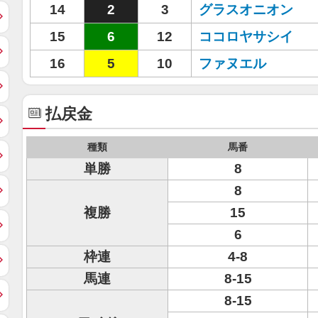
14
2
3
グラスオニオン
15
6
12
ココロヤサシイ
16
5
10
ファヌエル
払戻金
種類
馬番
単勝
8
8
複勝
15
6
枠連
4-8
馬連
8-15
8-15