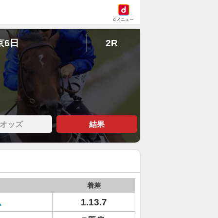
dメニュー
京6日
2R
オッズ
結果
着差
ム
1.13.7