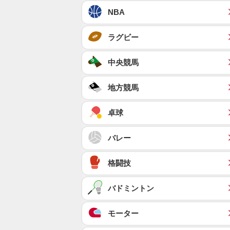
NBA
ラグビー
中央競馬
地方競馬
卓球
バレー
格闘技
バドミントン
モーター