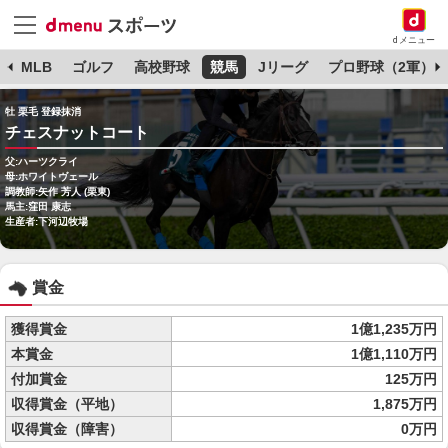
dメニュー
球
MLB
ゴルフ
高校野球
競馬
Jリーグ
プロ野球（2軍）
牡 栗毛 登録抹消
チェスナットコート
父:ハーツクライ
母:ホワイトヴェール
調教師:矢作 芳人 (栗東)
馬主:窪田 康志
生産者:下河辺牧場
賞金
獲得賞金
1億1,235万円
本賞金
1億1,110万円
付加賞金
125万円
収得賞金（平地）
1,875万円
収得賞金（障害）
0万円