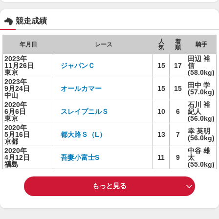
競走成績
人
着
年月日
レース
騎手
気
順
2023年
田辺 裕
11月26日
ジャパンＣ
15
17
信
東京
(58.0kg)
2023年
田中 学
9月24日
オールカマー
15
15
(57.0kg)
中山
2020年
石川 裕
6月6日
スレイプニルＳ
10
6
紀人
東京
(56.0kg)
2020年
幸 英明
5月16日
都大路Ｓ（L）
13
7
(56.0kg)
京都
2020年
中谷 雄
4月12日
吾妻小富士S
11
9
太
福島
(55.0kg)
もっと見る