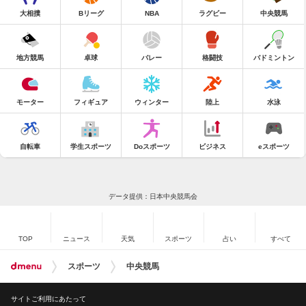
大相撲
Bリーグ
NBA
ラグビー
中央競馬
地方競馬
卓球
バレー
格闘技
バドミントン
モーター
フィギュア
ウィンター
陸上
水泳
自転車
学生スポーツ
Doスポーツ
ビジネス
eスポーツ
データ提供：日本中央競馬会
TOP
ニュース
天気
スポーツ
占い
すべて
スポーツ
中央競馬
サイトご利用にあたって