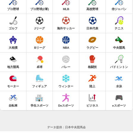
プロ野球
プロ野球(2軍)
MLB
高校野球
侍ジャパン
ゴルフ
Jリーグ
海外サッカー
日本代表
テニス
大相撲
Bリーグ
NBA
ラグビー
中央競馬
地方競馬
卓球
バレー
格闘技
バドミントン
モーター
フィギュア
ウィンター
陸上
水泳
自転車
学生スポーツ
Doスポーツ
ビジネス
eスポーツ
データ提供：日本中央競馬会