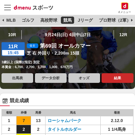
dメニュー
球
MLB
ゴルフ
高校野球
競馬
Jリーグ
プロ野球（2軍）
10R
9月24日(日) 4回中山7日
12R
第69回 オールカマー
11R
15:45
芝 右 外回り・2,200m 15頭
3歳以上 (国際)(指定) 別定
本賞金：6,700、2,700、1,700、1,000、670万円
出馬表
データ分析
オッズ
結果
競走成績
着順
枠番
馬番
馬名
着差
1
7
13
ローシャムパーク
2.12.0
2
2
2
タイトルホルダー
1 1/4馬身