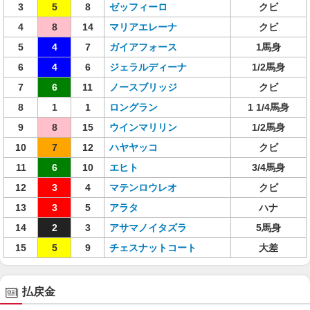
3
5
8
ゼッフィーロ
クビ
4
8
14
マリアエレーナ
クビ
5
4
7
ガイアフォース
1馬身
6
4
6
ジェラルディーナ
1/2馬身
7
6
11
ノースブリッジ
クビ
8
1
1
ロングラン
1 1/4馬身
9
8
15
ウインマリリン
1/2馬身
10
7
12
ハヤヤッコ
クビ
11
6
10
エヒト
3/4馬身
12
3
4
マテンロウレオ
クビ
13
3
5
アラタ
ハナ
14
2
3
アサマノイタズラ
5馬身
15
5
9
チェスナットコート
大差
払戻金