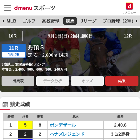
dメニュー
球
MLB
ゴルフ
高校野球
競馬
Jリーグ
プロ野球（2軍）
10R
9月1日(日) 2回札幌6日
12R
丹頂Ｓ
11R
15:25
芝 右・2,600m 14頭
3歳以上 (国際)(特指) ハンデ
本賞金：2,400、960、600、360、240万円
出馬表
データ分析
オッズ
結果
競走成績
着順
枠番
馬番
馬名
着差
1
5
8
ポンデザール
2.40.8
2
2
2
ハナズレジェンド
3 1/2馬身