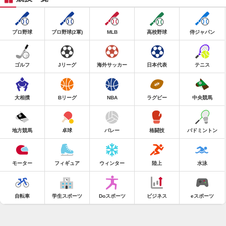
プロ野球
プロ野球(2軍)
MLB
高校野球
侍ジャパン
ゴルフ
Jリーグ
海外サッカー
日本代表
テニス
大相撲
Bリーグ
NBA
ラグビー
中央競馬
地方競馬
卓球
バレー
格闘技
バドミントン
モーター
フィギュア
ウィンター
陸上
水泳
自転車
学生スポーツ
Doスポーツ
ビジネス
eスポーツ