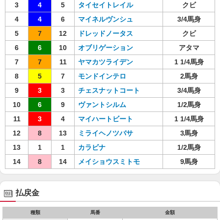
3
4
5
タイセイトレイル
クビ
4
4
6
マイネルヴンシュ
3/4馬身
5
7
12
ドレッドノータス
クビ
6
6
10
オブリゲーション
アタマ
7
7
11
ヤマカツライデン
1 1/4馬身
8
5
7
モンドインテロ
2馬身
9
3
3
チェスナットコート
3/4馬身
10
6
9
ヴァントシルム
1/2馬身
11
3
4
マイハートビート
1 1/4馬身
12
8
13
ミライヘノツバサ
3馬身
13
1
1
カラビナ
1/2馬身
14
8
14
メイショウスミトモ
9馬身
払戻金
種類
馬番
金額