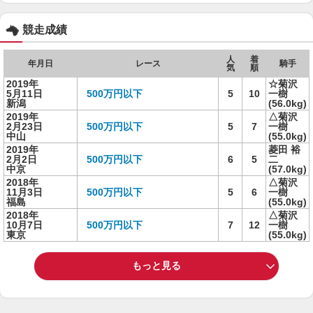
競走成績
人
着
年月日
レース
騎手
気
順
2019年
☆菊沢
5月11日
500万円以下
5
10
一樹
新潟
(56.0kg)
2019年
△菊沢
2月23日
500万円以下
5
7
一樹
中山
(55.0kg)
2019年
菱田 裕
2月2日
500万円以下
6
5
二
中京
(57.0kg)
2018年
△菊沢
11月3日
500万円以下
5
6
一樹
福島
(55.0kg)
2018年
△菊沢
10月7日
500万円以下
7
12
一樹
東京
(55.0kg)
もっと見る