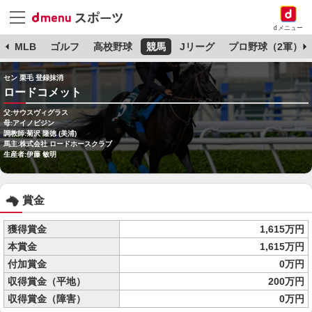
dメニュー
球
MLB
ゴルフ
高校野球
競馬
Jリーグ
プロ野球（2軍）
セン 栗毛 登録抹消
ロードコメット
父:サウスヴィグラス
母:アイノビジン
調教師:菊沢 隆徳 (美浦)
馬主:株式会社 ロードホースクラブ
生産者:伊藤 敏明
賞金
獲得賞金
1,615万円
本賞金
1,615万円
付加賞金
0万円
収得賞金（平地）
200万円
収得賞金（障害）
0万円