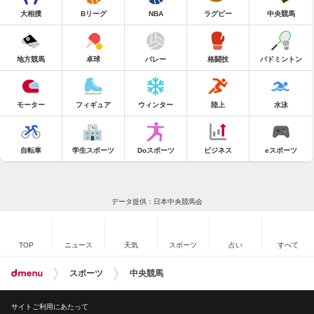
大相撲
Bリーグ
NBA
ラグビー
中央競馬
地方競馬
卓球
バレー
格闘技
バドミントン
モーター
フィギュア
ウィンター
陸上
水泳
自転車
学生スポーツ
Doスポーツ
ビジネス
eスポーツ
データ提供：日本中央競馬会
TOP
ニュース
天気
スポーツ
占い
すべて
スポーツ
中央競馬
サイトご利用にあたって