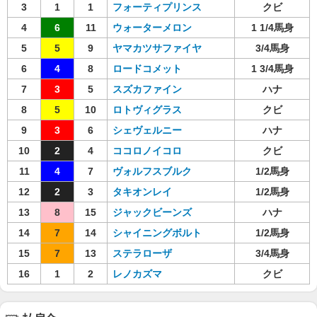
3
1
1
フォーティプリンス
クビ
4
6
11
ウォーターメロン
1 1/4馬身
5
5
9
ヤマカツサファイヤ
3/4馬身
6
4
8
ロードコメット
1 3/4馬身
7
3
5
スズカファイン
ハナ
8
5
10
ロトヴィグラス
クビ
9
3
6
シェヴェルニー
ハナ
10
2
4
ココロノイコロ
クビ
11
4
7
ヴォルフスブルク
1/2馬身
12
2
3
タキオンレイ
1/2馬身
13
8
15
ジャックビーンズ
ハナ
14
7
14
シャイニングボルト
1/2馬身
15
7
13
ステラローザ
3/4馬身
16
1
2
レノカズマ
クビ