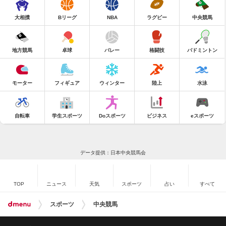
大相撲
Bリーグ
NBA
ラグビー
中央競馬
地方競馬
卓球
バレー
格闘技
バドミントン
モーター
フィギュア
ウィンター
陸上
水泳
自転車
学生スポーツ
Doスポーツ
ビジネス
eスポーツ
データ提供：日本中央競馬会
TOP
ニュース
天気
スポーツ
占い
すべて
スポーツ
中央競馬