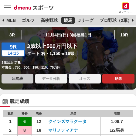
dメニュー
球
MLB
ゴルフ
高校野球
競馬
Jリーグ
プロ野球（2軍）
8R
11月4日(日) 3回福島1日
10R
3歳以上500万円以下
9R
14:15
ダート 右・1,150m 16頭
3歳以上 定量
本賞金：750、300、190、110、75万円
出馬表
データ分析
オッズ
結果
競走成績
着順
枠番
馬番
馬名
着差
1
6
12
クインズマラクータ
1.08.7
2
8
16
マリノディアナ
1/2馬身