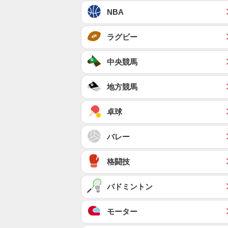
NBA
ラグビー
中央競馬
地方競馬
卓球
バレー
格闘技
バドミントン
モーター