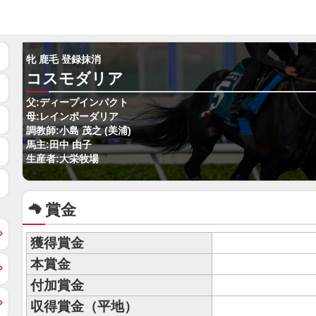
牝 鹿毛 登録抹消
コスモダリア
父:ディープインパクト
母:レインボーダリア
調教師:小島 茂之 (美浦)
馬主:田中 由子
生産者:大栄牧場
賞金
獲得賞金
本賞金
付加賞金
収得賞金（平地）