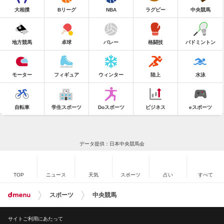
大相撲
Bリーグ
NBA
ラグビー
中央競馬
地方競馬
卓球
バレー
格闘技
バドミントン
モーター
フィギュア
ウィンター
陸上
水泳
自転車
学生スポーツ
Doスポーツ
ビジネス
eスポーツ
データ提供：日本中央競馬会
TOP
ニュース
天気
スポーツ
占い
すべて
スポーツ
中央競馬
サイトご利用にあたって