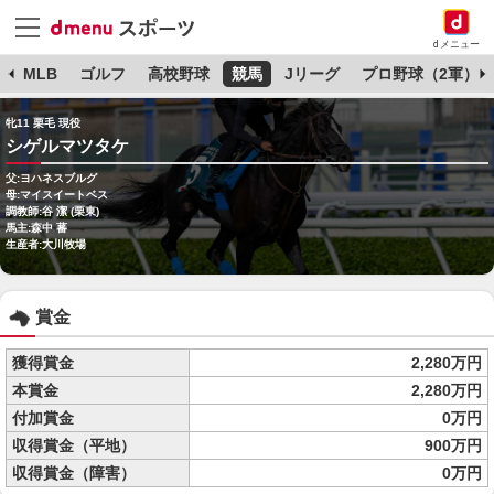
dメニュー
球
MLB
ゴルフ
高校野球
競馬
Jリーグ
プロ野球（2軍）
牝11 栗毛 現役
シゲルマツタケ
父:ヨハネスブルグ
母:マイスイートベス
調教師:谷 潔 (栗東)
馬主:森中 蕃
生産者:大川牧場
賞金
獲得賞金
2,280万円
本賞金
2,280万円
付加賞金
0万円
収得賞金（平地）
900万円
収得賞金（障害）
0万円