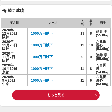
競走成績
人
着
年月日
レース
騎手
気
順
2020年
酒井 学
12月20日
1000万円以下
13
8
(55.0kg)
阪神
2020年
△亀田
11月29日
1000万円以下
11
10
温心
阪神
(53.0kg)
2020年
酒井 学
11月7日
1000万円以下
9
9
(55.0kg)
阪神
2020年
☆富田
10月10日
1000万円以下
11
8
暁
京都
(54.0kg)
2020年
△亀田
9月20日
1000万円以下
11
6
温心
中京
(53.0kg)
もっと見る