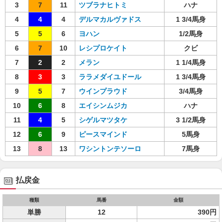
3
7
11
ツブラナヒトミ
ハナ
4
4
4
デルマカルヴァドス
1 3/4馬身
5
5
6
ヨハン
1/2馬身
6
7
10
レシプロケイト
クビ
7
2
2
メラン
1 1/4馬身
8
3
3
ララメダイユドール
1 3/4馬身
9
5
7
ウインプラウド
3/4馬身
10
6
8
エイシンムジカ
ハナ
11
4
5
シゲルマツタケ
3 1/2馬身
12
6
9
ピースマインド
5馬身
13
8
13
ワシントンテソーロ
7馬身
払戻金
種類
馬番
金額
単勝
12
390円