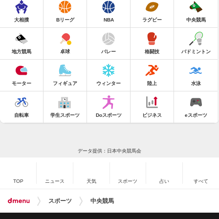
大相撲
Bリーグ
NBA
ラグビー
中央競馬
地方競馬
卓球
バレー
格闘技
バドミントン
モーター
フィギュア
ウィンター
陸上
水泳
自転車
学生スポーツ
Doスポーツ
ビジネス
eスポーツ
データ提供：日本中央競馬会
TOP
ニュース
天気
スポーツ
占い
すべて
スポーツ
中央競馬