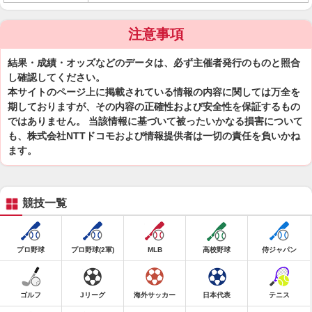
注意事項
結果・成績・オッズなどのデータは、必ず主催者発行のものと照合
し確認してください。
本サイトのページ上に掲載されている情報の内容に関しては万全を
期しておりますが、その内容の正確性および安全性を保証するもの
ではありません。 当該情報に基づいて被ったいかなる損害について
も、株式会社NTTドコモおよび情報提供者は一切の責任を負いかね
ます。
競技一覧
プロ野球
プロ野球(2軍)
MLB
高校野球
侍ジャパン
ゴルフ
Jリーグ
海外サッカー
日本代表
テニス