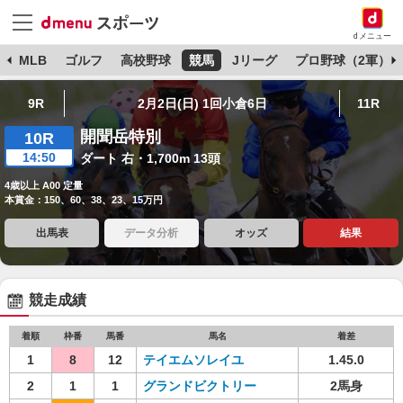
dメニュー
球
MLB
ゴルフ
高校野球
競馬
Jリーグ
プロ野球（2軍）
9R
2月2日(日) 1回小倉6日
11R
開聞岳特別
10R
14:50
ダート 右・1,700m 13頭
4歳以上 A00 定量
本賞金：150、60、38、23、15万円
出馬表
データ分析
オッズ
結果
競走成績
着順
枠番
馬番
馬名
着差
1
8
12
テイエムソレイユ
1.45.0
2
1
1
グランドビクトリー
2馬身