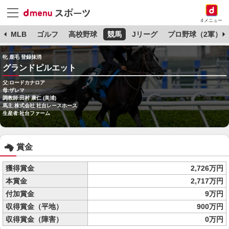
dメニュー
球
MLB
ゴルフ
高校野球
競馬
Jリーグ
プロ野球（2軍）
牝 鹿毛 登録抹消
グランドピルエット
父:ロードカナロア
母:ザレマ
調教師:田村 康仁 (美浦)
馬主:株式会社 社台レースホース
生産者:社台ファーム
賞金
獲得賞金
2,726万円
本賞金
2,717万円
付加賞金
9万円
収得賞金（平地）
900万円
収得賞金（障害）
0万円