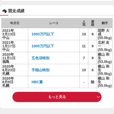
競走成績
人
着
年月日
レース
騎手
気
順
2021年
団野 大
3月13日
1000万円以下
10
8
成
中山
(55.0kg)
2021年
北村 友
1月17日
1000万円以下
11
9
一
中山
(55.0kg)
2020年
横山 和
11月1日
五色沼特別
7
9
生
福島
(53.0kg)
2020年
横山 和
8月23日
手稲山特別
10
6
生
札幌
(55.0kg)
2020年
横山 和
8月9日
HBC賞
-
除
生
札幌
(55.0kg)
もっと見る