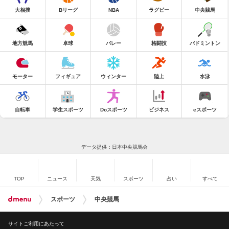
大相撲
Bリーグ
NBA
ラグビー
中央競馬
地方競馬
卓球
バレー
格闘技
バドミントン
モーター
フィギュア
ウィンター
陸上
水泳
自転車
学生スポーツ
Doスポーツ
ビジネス
eスポーツ
データ提供：日本中央競馬会
TOP
ニュース
天気
スポーツ
占い
すべて
スポーツ
中央競馬
サイトご利用にあたって