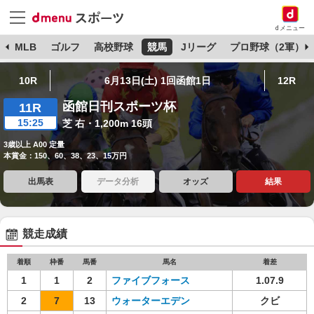
dメニュー
球
MLB
ゴルフ
高校野球
競馬
Jリーグ
プロ野球（2軍）
10R
6月13日(土) 1回函館1日
12R
函館日刊スポーツ杯
11R
15:25
芝 右・1,200m 16頭
3歳以上 A00 定量
本賞金：150、60、38、23、15万円
出馬表
データ分析
オッズ
結果
競走成績
着順
枠番
馬番
馬名
着差
1
1
2
ファイブフォース
1.07.9
2
7
13
ウォーターエデン
クビ