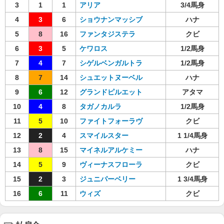
3
1
1
アリア
3/4馬身
4
3
6
ショウナンマッシブ
ハナ
5
8
16
ファンタジステラ
クビ
6
3
5
ケワロス
1/2馬身
7
4
7
シゲルベンガルトラ
1/2馬身
8
7
14
シュエットヌーベル
ハナ
9
6
12
グランドピルエット
アタマ
10
4
8
タガノカルラ
1/2馬身
11
5
10
ファイトフォーラヴ
クビ
12
2
4
スマイルスター
1 1/4馬身
13
8
15
マイネルアルケミー
ハナ
14
5
9
ヴィーナスフローラ
クビ
15
2
3
ジュニパーベリー
1 3/4馬身
16
6
11
ウィズ
クビ