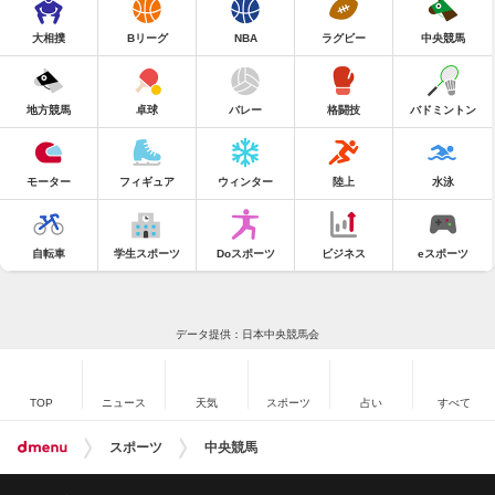
大相撲
Bリーグ
NBA
ラグビー
中央競馬
地方競馬
卓球
バレー
格闘技
バドミントン
モーター
フィギュア
ウィンター
陸上
水泳
自転車
学生スポーツ
Doスポーツ
ビジネス
eスポーツ
データ提供：日本中央競馬会
TOP
ニュース
天気
スポーツ
占い
すべて
スポーツ
中央競馬