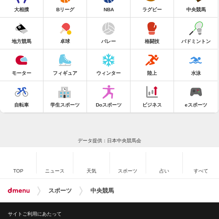
大相撲
Bリーグ
NBA
ラグビー
中央競馬
地方競馬
卓球
バレー
格闘技
バドミントン
モーター
フィギュア
ウィンター
陸上
水泳
自転車
学生スポーツ
Doスポーツ
ビジネス
eスポーツ
データ提供：日本中央競馬会
TOP
ニュース
天気
スポーツ
占い
すべて
スポーツ
中央競馬
サイトご利用にあたって