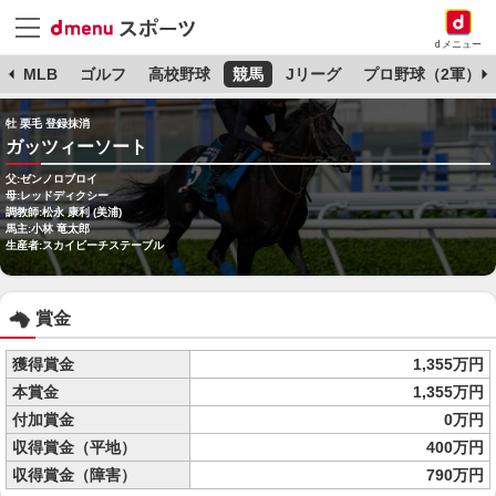
dメニュー
球
MLB
ゴルフ
高校野球
競馬
Jリーグ
プロ野球（2軍）
牡 栗毛 登録抹消
ガッツィーソート
父:ゼンノロブロイ
母:レッドディクシー
調教師:松永 康利 (美浦)
馬主:小林 竜太郎
生産者:スカイビーチステーブル
賞金
獲得賞金
1,355万円
本賞金
1,355万円
付加賞金
0万円
収得賞金（平地）
400万円
収得賞金（障害）
790万円