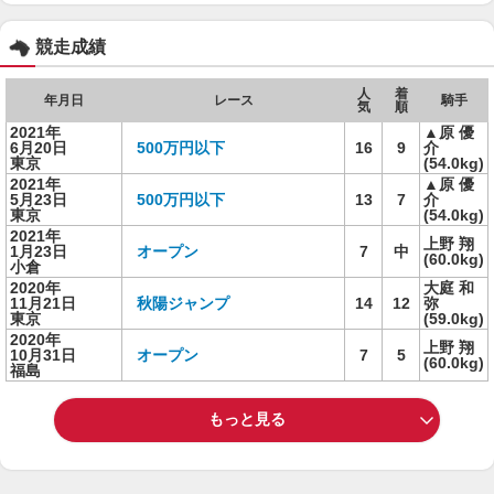
競走成績
人
着
年月日
レース
騎手
気
順
2021年
▲原 優
6月20日
500万円以下
16
9
介
東京
(54.0kg)
2021年
▲原 優
5月23日
500万円以下
13
7
介
東京
(54.0kg)
2021年
上野 翔
1月23日
オープン
7
中
(60.0kg)
小倉
2020年
大庭 和
11月21日
秋陽ジャンプ
14
12
弥
東京
(59.0kg)
2020年
上野 翔
10月31日
オープン
7
5
(60.0kg)
福島
もっと見る