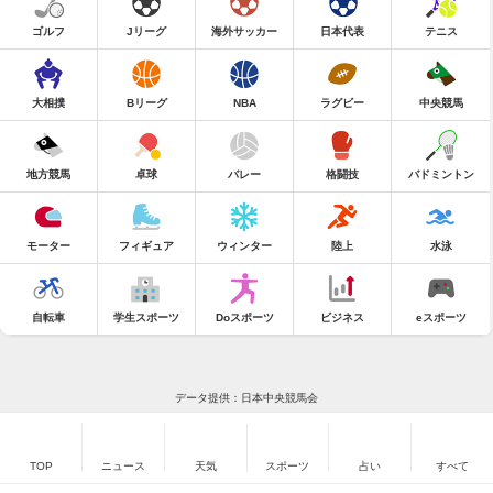
ゴルフ
Jリーグ
海外サッカー
日本代表
テニス
大相撲
Bリーグ
NBA
ラグビー
中央競馬
地方競馬
卓球
バレー
格闘技
バドミントン
モーター
フィギュア
ウィンター
陸上
水泳
自転車
学生スポーツ
Doスポーツ
ビジネス
eスポーツ
データ提供：日本中央競馬会
TOP
ニュース
天気
スポーツ
占い
すべて