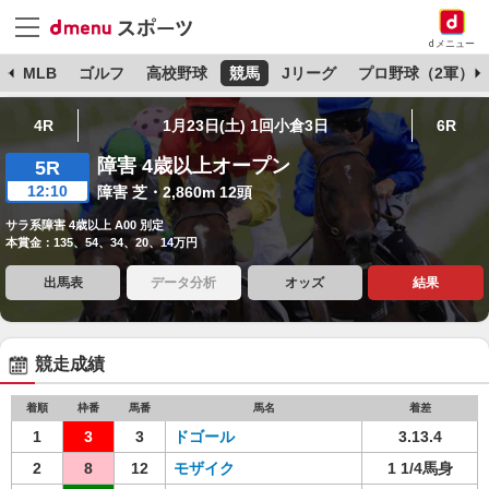
dメニュー
球
MLB
ゴルフ
高校野球
競馬
Jリーグ
プロ野球（2軍）
4R
1月23日(土) 1回小倉3日
6R
障害 4歳以上オープン
5R
12:10
障害 芝・2,860m 12頭
サラ系障害 4歳以上 A00 別定
本賞金：135、54、34、20、14万円
出馬表
データ分析
オッズ
結果
競走成績
着順
枠番
馬番
馬名
着差
1
3
3
ドゴール
3.13.4
2
8
12
モザイク
1 1/4馬身