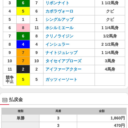
3
6
7
リボンナイト
1 1/2馬身
4
5
6
カポラヴォーロ
クビ
5
1
1
シングルアップ
クビ
6
8
11
ホシルミエール
1 1/4馬身
7
6
8
クリノライジン
1/2馬身
8
4
4
インシュラー
2 1/2馬身
9
7
9
ナイトジュレップ
1 1/4馬身
10
7
10
タイセイアプローズ
3馬身
11
2
2
アイファーアクター
4馬身
競争
5
5
ガッツィーソート
中止
払戻金
種類
馬番
金額
単勝
3
1,860円
3
470円