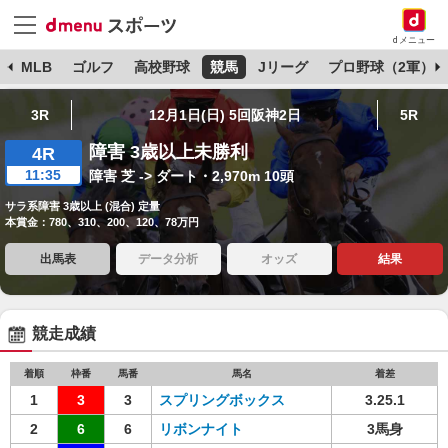
dメニュー
球
MLB
ゴルフ
高校野球
競馬
Jリーグ
プロ野球（2軍）
3R
12月1日(日) 5回阪神2日
5R
障害 3歳以上未勝利
4R
11:35
障害 芝 -> ダート・2,970m 10頭
サラ系障害 3歳以上 (混合) 定量
本賞金：780、310、200、120、78万円
出馬表
データ分析
オッズ
結果
競走成績
着順
枠番
馬番
馬名
着差
1
3
3
スプリングボックス
3.25.1
2
6
6
リボンナイト
3馬身