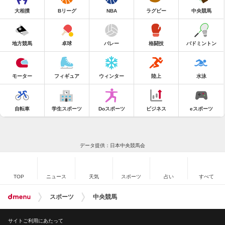
大相撲
Bリーグ
NBA
ラグビー
中央競馬
地方競馬
卓球
バレー
格闘技
バドミントン
モーター
フィギュア
ウィンター
陸上
水泳
自転車
学生スポーツ
Doスポーツ
ビジネス
eスポーツ
データ提供：日本中央競馬会
TOP
ニュース
天気
スポーツ
占い
すべて
スポーツ
中央競馬
サイトご利用にあたって