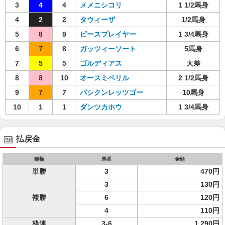
3
4
4
メメニシコリ
1 1/2馬身
4
2
2
タウィーザ
1/2馬身
5
8
9
ピースプレイヤー
1 3/4馬身
6
7
8
ガッツィーソート
5馬身
7
5
5
ゴルディアス
大差
8
8
10
オースミベリル
2 1/2馬身
9
7
7
バシクンレッツゴー
10馬身
10
1
1
ダンツカホウ
1 3/4馬身
払戻金
種類
馬番
金額
単勝
3
470円
3
130円
複勝
6
120円
4
110円
枠連
3-6
1,290円