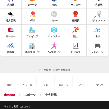
大相撲
Bリーグ
NBA
ラグビー
中央競馬
地方競馬
卓球
バレー
格闘技
バドミントン
モーター
フィギュア
ウィンター
陸上
水泳
自転車
学生スポーツ
Doスポーツ
ビジネス
eスポーツ
データ提供：日本中央競馬会
TOP
ニュース
天気
スポーツ
占い
すべて
スポーツ
中央競馬
サイトご利用にあたって