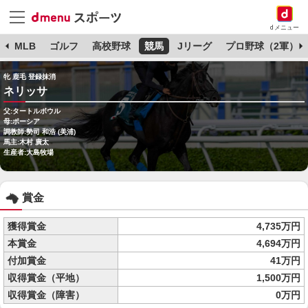
dメニュー
球
MLB
ゴルフ
高校野球
競馬
Jリーグ
プロ野球（2軍）
牝 鹿毛 登録抹消
ネリッサ
父:タートルボウル
母:ポーシア
調教師:勢司 和浩 (美浦)
馬主:木村 廣太
生産者:大島牧場
賞金
獲得賞金
4,735万円
本賞金
4,694万円
付加賞金
41万円
収得賞金（平地）
1,500万円
収得賞金（障害）
0万円