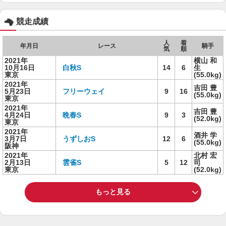
競走成績
人
着
年月日
レース
騎手
気
順
2021年
横山 和
10月16日
白秋S
14
6
生
東京
(55.0kg)
2021年
吉田 豊
5月23日
フリーウェイ
9
16
(55.0kg)
東京
2021年
吉田 豊
4月24日
晩春S
9
3
(52.0kg)
東京
2021年
酒井 学
3月7日
うずしおS
12
6
(55.0kg)
阪神
2021年
北村 宏
2月13日
雲雀S
5
12
司
東京
(52.0kg)
もっと見る