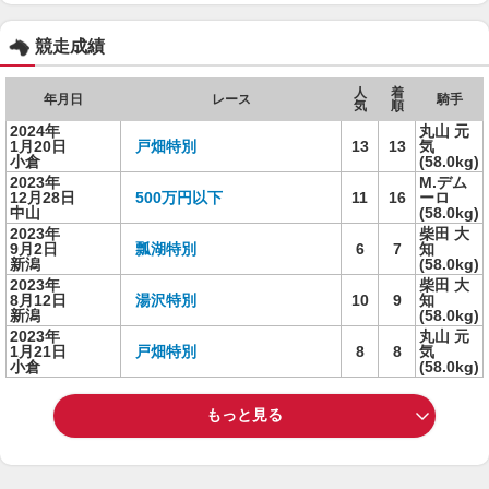
競走成績
人
着
年月日
レース
騎手
気
順
2024年
丸山 元
1月20日
戸畑特別
13
13
気
小倉
(58.0kg)
2023年
M.デム
12月28日
500万円以下
11
16
ーロ
中山
(58.0kg)
2023年
柴田 大
9月2日
瓢湖特別
6
7
知
新潟
(58.0kg)
2023年
柴田 大
8月12日
湯沢特別
10
9
知
新潟
(58.0kg)
2023年
丸山 元
1月21日
戸畑特別
8
8
気
小倉
(58.0kg)
もっと見る