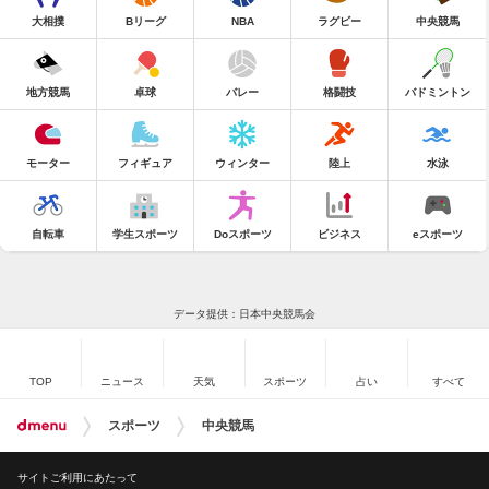
大相撲
Bリーグ
NBA
ラグビー
中央競馬
地方競馬
卓球
バレー
格闘技
バドミントン
モーター
フィギュア
ウィンター
陸上
水泳
自転車
学生スポーツ
Doスポーツ
ビジネス
eスポーツ
データ提供：日本中央競馬会
TOP
ニュース
天気
スポーツ
占い
すべて
スポーツ
中央競馬
サイトご利用にあたって