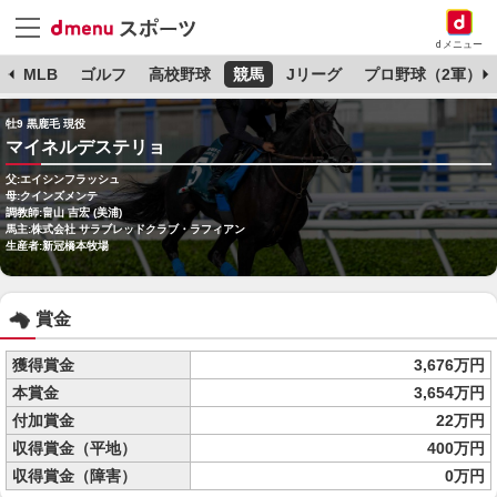
dメニュー
球
MLB
ゴルフ
高校野球
競馬
Jリーグ
プロ野球（2軍）
牡9 黒鹿毛 現役
マイネルデステリョ
父:エイシンフラッシュ
母:クインズメンテ
調教師:畠山 吉宏 (美浦)
馬主:株式会社 サラブレッドクラブ・ラフィアン
生産者:新冠橋本牧場
賞金
獲得賞金
3,676万円
本賞金
3,654万円
付加賞金
22万円
収得賞金（平地）
400万円
収得賞金（障害）
0万円