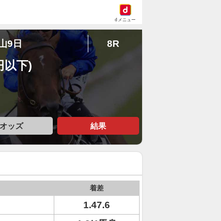
dメニュー
中山9日
8R
円以下)
オッズ
結果
着差
1.47.6