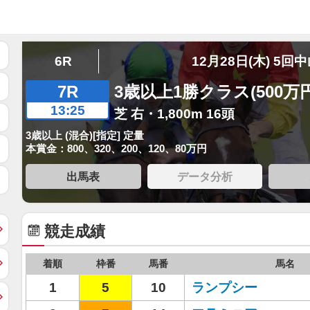
6R
12月28日(木) 5回
7R
3歳以上1勝クラス(500万
13:25
芝 右・1,800m 16頭
3歳以上 (混合)[指定] 定量
本賞金：800、320、200、120、80万円
出馬表
データ分析
競走成績
着順
枠番
馬番
馬名
1
5
10
ランプシー