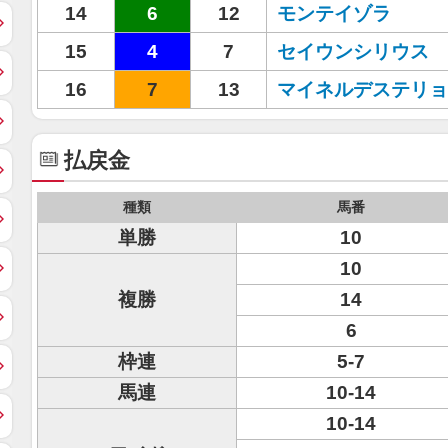
14
6
12
モンテイゾラ
15
4
7
セイウンシリウス
16
7
13
マイネルデステリョ
払戻金
種類
馬番
単勝
10
10
複勝
14
6
枠連
5-7
馬連
10-14
10-14