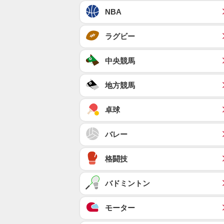
NBA
ラグビー
中央競馬
地方競馬
卓球
バレー
格闘技
バドミントン
モーター