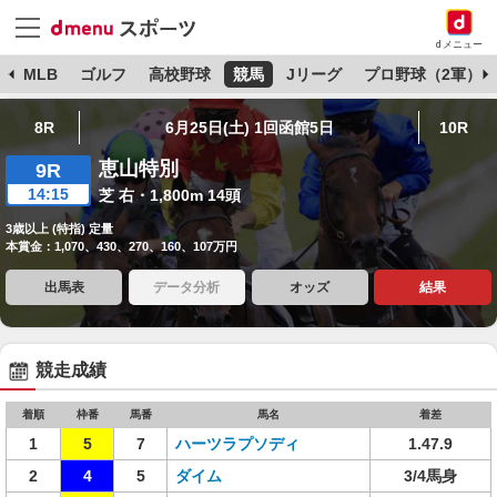
dメニュー
球
MLB
ゴルフ
高校野球
競馬
Jリーグ
プロ野球（2軍）
8R
6月25日(土) 1回函館5日
10R
恵山特別
9R
14:15
芝 右・1,800m 14頭
3歳以上 (特指) 定量
本賞金：1,070、430、270、160、107万円
出馬表
データ分析
オッズ
結果
競走成績
着順
枠番
馬番
馬名
着差
1
5
7
ハーツラプソディ
1.47.9
2
4
5
ダイム
3/4馬身