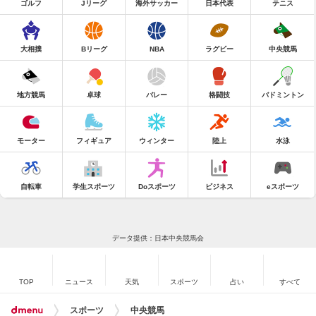
ゴルフ
Jリーグ
海外サッカー
日本代表
テニス
大相撲
Bリーグ
NBA
ラグビー
中央競馬
地方競馬
卓球
バレー
格闘技
バドミントン
モーター
フィギュア
ウィンター
陸上
水泳
自転車
学生スポーツ
Doスポーツ
ビジネス
eスポーツ
データ提供：日本中央競馬会
TOP
ニュース
天気
スポーツ
占い
すべて
スポーツ
中央競馬