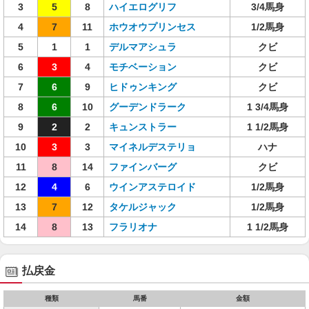
3
5
8
ハイエログリフ
3/4馬身
4
7
11
ホウオウプリンセス
1/2馬身
5
1
1
デルマアシュラ
クビ
6
3
4
モチベーション
クビ
7
6
9
ヒドゥンキング
クビ
8
6
10
グーデンドラーク
1 3/4馬身
9
2
2
キュンストラー
1 1/2馬身
10
3
3
マイネルデステリョ
ハナ
11
8
14
ファインバーグ
クビ
12
4
6
ウインアステロイド
1/2馬身
13
7
12
タケルジャック
1/2馬身
14
8
13
フラリオナ
1 1/2馬身
払戻金
種類
馬番
金額