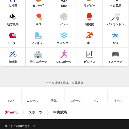
大相撲
Bリーグ
NBA
ラグビー
中央競馬
地方競馬
卓球
バレー
格闘技
バドミントン
モーター
フィギュア
ウィンター
陸上
水泳
自転車
学生スポーツ
Doスポーツ
ビジネス
eスポーツ
データ提供：日本中央競馬会
TOP
ニュース
天気
スポーツ
占い
すべて
スポーツ
中央競馬
サイトご利用にあたって