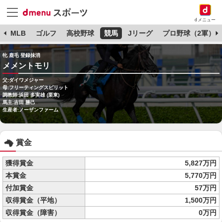
dメニュー
球
MLB
ゴルフ
高校野球
競馬
Jリーグ
プロ野球（2軍）
牝 鹿毛 登録抹消
メメントモリ
父:ダイワメジャー
母:フリーティングスピリット
調教師:浜田 多実雄 (栗東)
馬主:吉田 勝己
生産者:ノーザンファーム
賞金
獲得賞金
5,827万円
本賞金
5,770万円
付加賞金
57万円
収得賞金（平地）
1,500万円
収得賞金（障害）
0万円