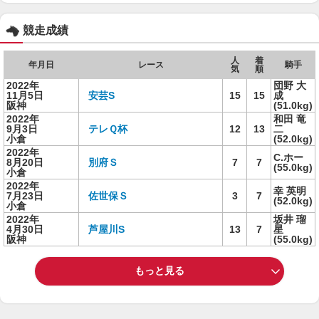
競走成績
人
着
年月日
レース
騎手
気
順
2022年
団野 大
11月5日
安芸S
15
15
成
阪神
(51.0kg)
2022年
和田 竜
9月3日
テレＱ杯
12
13
二
小倉
(52.0kg)
2022年
C.ホー
8月20日
別府Ｓ
7
7
(55.0kg)
小倉
2022年
幸 英明
7月23日
佐世保Ｓ
3
7
(52.0kg)
小倉
2022年
坂井 瑠
4月30日
芦屋川S
13
7
星
阪神
(55.0kg)
もっと見る