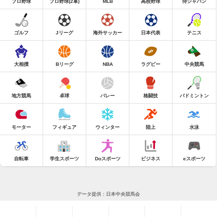
プロ野球
プロ野球(2軍)
MLB
高校野球
侍ジャパン
ゴルフ
Jリーグ
海外サッカー
日本代表
テニス
大相撲
Bリーグ
NBA
ラグビー
中央競馬
地方競馬
卓球
バレー
格闘技
バドミントン
モーター
フィギュア
ウィンター
陸上
水泳
自転車
学生スポーツ
Doスポーツ
ビジネス
eスポーツ
データ提供：日本中央競馬会