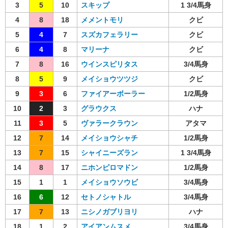
3
5
10
スキップ
1 3/4馬身
4
8
18
メメントモリ
クビ
5
4
7
スズカフェラリー
クビ
6
4
8
マリーナ
クビ
7
8
16
ウインスピリタス
3/4馬身
8
5
9
メイショウツツジ
クビ
9
3
6
ファイアーボーラー
1/2馬身
10
2
3
グラウクス
ハナ
11
3
5
ヴァラークラウン
アタマ
12
7
14
メイショウシャチ
1/2馬身
13
7
15
シャイニーズラン
1 3/4馬身
14
8
17
ニホンピロマドン
1/2馬身
15
1
1
メイショウソウビ
3/4馬身
16
6
12
セトノシャトル
3/4馬身
17
7
13
ニシノガブリヨリ
ハナ
18
1
2
アイアンムスメ
3/4馬身