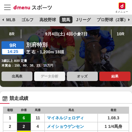
dメニュー
球
MLB
ゴルフ
高校野球
競馬
Jリーグ
プロ野球（2軍）
8R
9月4日(土) 4回小倉7日
10R
別府特別
9R
14:25
芝 右・1,200m 18頭
3歳以上 A00 定量
本賞金：150、60、38、23、15万円
出馬表
データ分析
オッズ
結果
競走成績
着順
枠番
馬番
馬名
着差
1
6
11
マイネルジェロディ
1.08.3
2
2
4
メイショウゲンセン
1 1/4馬身