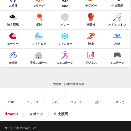
大相撲
Bリーグ
NBA
ラグビー
中央競馬
地方競馬
卓球
バレー
格闘技
バドミントン
モーター
フィギュア
ウィンター
陸上
水泳
自転車
学生スポーツ
Doスポーツ
ビジネス
eスポーツ
データ提供：日本中央競馬会
TOP
ニュース
天気
スポーツ
占い
すべて
スポーツ
中央競馬
サイトご利用にあたって