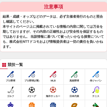
注意事項
結果・成績・オッズなどのデータは、必ず主催者発行のものと照合
し確認してください。
本サイトのページ上に掲載されている情報の内容に関しては万全を
期しておりますが、その内容の正確性および安全性を保証するもの
ではありません。 当該情報に基づいて被ったいかなる損害について
も、株式会社NTTドコモおよび情報提供者は一切の責任を負いかね
ます。
競技一覧
プロ野球
プロ野球(2軍)
MLB
高校野球
侍ジャパン
ゴルフ
Jリーグ
海外サッカー
日本代表
テニス