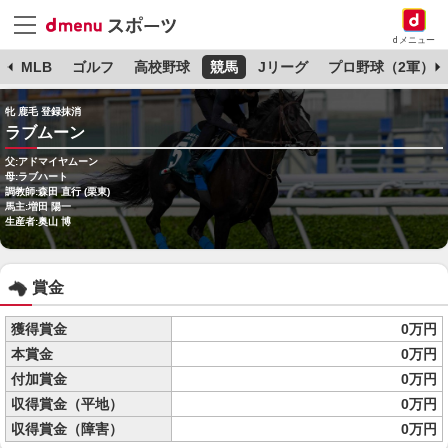
dメニュー
球
MLB
ゴルフ
高校野球
競馬
Jリーグ
プロ野球（2軍）
牝 鹿毛 登録抹消
ラブムーン
父:アドマイヤムーン
母:ラブハート
調教師:森田 直行 (栗東)
馬主:増田 陽一
生産者:奥山 博
賞金
獲得賞金
0万円
本賞金
0万円
付加賞金
0万円
収得賞金（平地）
0万円
収得賞金（障害）
0万円