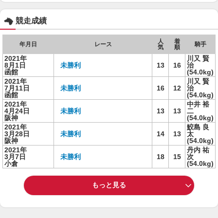
競走成績
人
着
年月日
レース
騎手
気
順
2021年
川又 賢
8月1日
未勝利
13
16
治
函館
(54.0kg)
2021年
川又 賢
7月11日
未勝利
16
12
治
函館
(54.0kg)
2021年
中井 裕
4月24日
未勝利
13
13
二
阪神
(54.0kg)
2021年
鮫島 良
3月28日
未勝利
14
13
太
阪神
(54.0kg)
2021年
丹内 祐
3月7日
未勝利
18
15
次
小倉
(54.0kg)
もっと見る