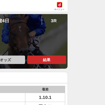
dメニュー
館4日
3R
オッズ
結果
着差
1.10.1