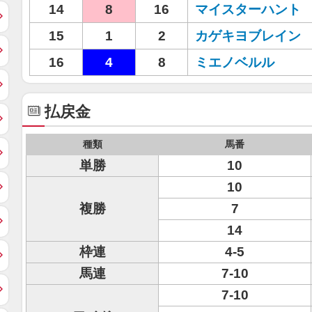
14
8
16
マイスターハント
15
1
2
カゲキヨブレイン
16
4
8
ミエノベルル
払戻金
種類
馬番
単勝
10
10
複勝
7
14
枠連
4-5
馬連
7-10
7-10