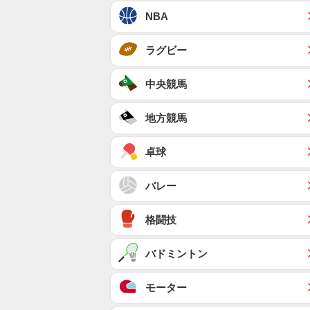
NBA
ラグビー
中央競馬
地方競馬
卓球
バレー
格闘技
バドミントン
モーター