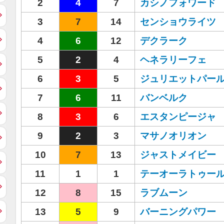
2
4
7
カシノフォワード
3
7
14
センショウライツ
4
6
12
デクラーク
5
2
4
ヘネラリーフェ
6
3
5
ジュリエットパー
7
6
11
バンベルク
8
3
6
エスタンピージャ
9
2
3
マサノオリオン
10
7
13
ジャストメイビー
11
1
1
テーオーラトゥー
12
8
15
ラブムーン
13
5
9
バーニングパワー