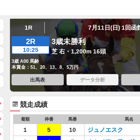
1R
7月11日(日) 1回函
2R
3歳未勝利
10:25
芝 右・1,200m 16頭
3歳 A00 馬齢
本賞金：51、20、13、8、5万円
出馬表
データ分析
競走成績
着順
枠番
馬番
馬名
1
5
10
ジュノエスク