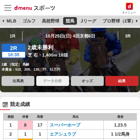
dメニュー
球
MLB
ゴルフ
高校野球
競馬
Jリーグ
プロ野球（2軍）
1R
10月25日(日) 4回京都6日
3R
2歳未勝利
2R
10:35
芝 右・1,400m 18頭
2歳 ［指定］ 馬齢
本賞金：510、200、130、77、51万円
出馬表
データ分析
オッズ
結果
競走成績
着順
枠番
馬番
馬名
着差
1
8
17
スーパーホープ
1.23.5
2
1
1
エアシュラブ
1 1/2馬身