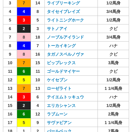
3
7
14
ライブリーキング
1/2馬身
4
4
8
タイセイブレイズ
3/4馬身
5
3
5
ライトニングホーク
1/2馬身
6
2
3
サトノアイ
クビ
7
8
18
ノーブルアイランド
3/4馬身
8
4
7
トーカイキング
ハナ
9
8
16
タガノスペルノヴァ
クビ
10
7
15
ビップレックス
3馬身
11
6
11
ゴールドマイヤー
クビ
12
5
10
ケイセブン
1/2馬身
13
7
13
ローゼライト
1 1/4馬身
14
3
6
テイエムトッキュウ
ハナ
15
2
4
エリカシャンス
1/2馬身
16
6
12
ラブムーン
2馬身
17
5
9
サヴァビアン
1 1/4馬身
18
1
2
バールベック
7馬身