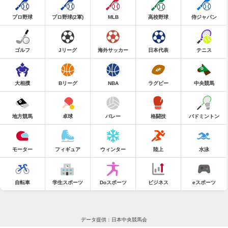
プロ野球
プロ野球(2軍)
MLB
高校野球
侍ジャパン
ゴルフ
Jリーグ
海外サッカー
日本代表
テニス
大相撲
Bリーグ
NBA
ラグビー
中央競馬
地方競馬
卓球
バレー
格闘技
バドミントン
モーター
フィギュア
ウィンター
陸上
水泳
自転車
学生スポーツ
Doスポーツ
ビジネス
eスポーツ
データ提供：日本中央競馬会