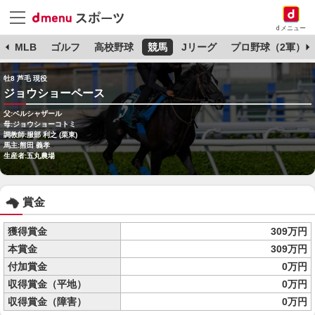
dメニュー
球
MLB
ゴルフ
高校野球
競馬
Jリーグ
プロ野球（2軍）
牡8 芦毛 現役
ジョウショーペース
父:ベルシャザール
母:ジョウショーコトミ
調教師:服部 利之 (栗東)
馬主:熊田 義孝
生産者:五丸農場
賞金
獲得賞金
309万円
本賞金
309万円
付加賞金
0万円
収得賞金（平地）
0万円
収得賞金（障害）
0万円