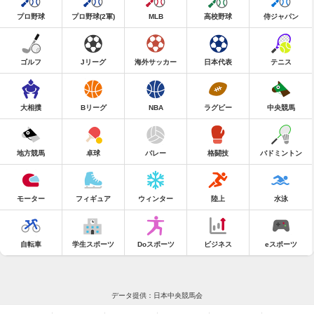
プロ野球
プロ野球(2軍)
MLB
高校野球
侍ジャパン
ゴルフ
Jリーグ
海外サッカー
日本代表
テニス
大相撲
Bリーグ
NBA
ラグビー
中央競馬
地方競馬
卓球
バレー
格闘技
バドミントン
モーター
フィギュア
ウィンター
陸上
水泳
自転車
学生スポーツ
Doスポーツ
ビジネス
eスポーツ
データ提供：日本中央競馬会