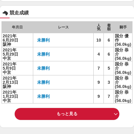
競走成績
人
着
年月日
レース
騎手
気
順
2021年
国分 優
6月20日
未勝利
10
6
作
阪神
(56.0kg)
2021年
国分 恭
5月29日
未勝利
4
6
介
中京
(56.0kg)
2021年
国分 恭
5月9日
未勝利
7
5
介
中京
(56.0kg)
2021年
国分 恭
2月13日
未勝利
9
3
介
阪神
(56.0kg)
2021年
国分 恭
1月23日
未勝利
9
7
介
中京
(56.0kg)
もっと見る