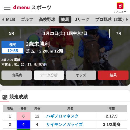
dメニュー
球
MLB
ゴルフ
高校野球
競馬
Jリーグ
プロ野球（2軍）
5R
1月23日(土) 1回中京7日
7R
3歳未勝利
6R
12:55
芝 左・2,200m 12頭
3歳 A00 馬齢
本賞金：51、20、13、8、5万円
出馬表
データ分析
オッズ
結果
競走成績
着順
枠番
馬番
馬名
着差
1
8
12
ハギノロマネスク
2.17.9
2
4
4
サイモンメガライズ
3 1/2馬身