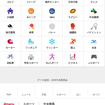
ゴルフ
Jリーグ
海外サッカー
日本代表
テニス
大相撲
Bリーグ
NBA
ラグビー
中央競馬
地方競馬
卓球
バレー
格闘技
バドミントン
モーター
フィギュア
ウィンター
陸上
水泳
自転車
学生スポーツ
Doスポーツ
ビジネス
eスポーツ
データ提供：日本中央競馬会
TOP
ニュース
天気
スポーツ
占い
すべて
スポーツ
中央競馬