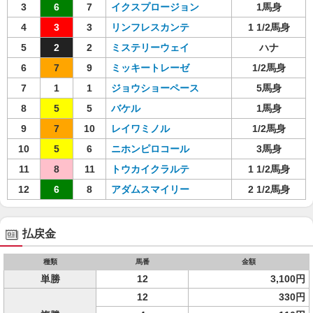
3
6
7
イクスプロージョン
1馬身
4
3
3
リンフレスカンテ
1 1/2馬身
5
2
2
ミステリーウェイ
ハナ
6
7
9
ミッキートレーゼ
1/2馬身
7
1
1
ジョウショーペース
5馬身
8
5
5
バケル
1馬身
9
7
10
レイワミノル
1/2馬身
10
5
6
ニホンピロコール
3馬身
11
8
11
トウカイクラルテ
1 1/2馬身
12
6
8
アダムスマイリー
2 1/2馬身
払戻金
種類
馬番
金額
単勝
12
3,100円
12
330円