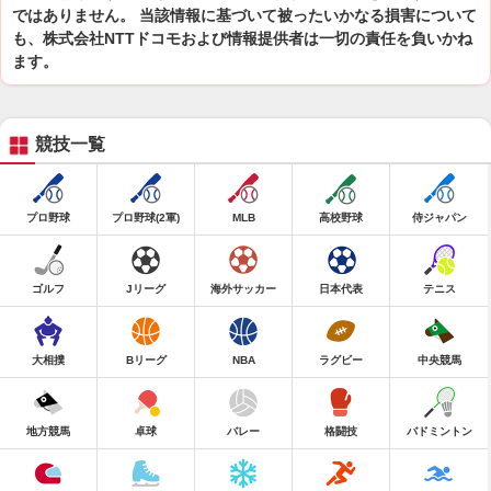
ではありません。 当該情報に基づいて被ったいかなる損害について
も、株式会社NTTドコモおよび情報提供者は一切の責任を負いかね
ます。
競技一覧
プロ野球
プロ野球(2軍)
MLB
高校野球
侍ジャパン
ゴルフ
Jリーグ
海外サッカー
日本代表
テニス
大相撲
Bリーグ
NBA
ラグビー
中央競馬
地方競馬
卓球
バレー
格闘技
バドミントン