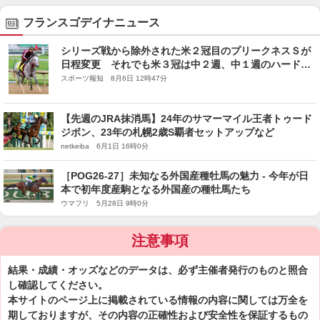
フランスゴデイナニュース
シリーズ戦から除外された米２冠目のプリークネスＳが
日程変更 それでも米３冠は中２週、中１週のハードロ
ーテ
スポーツ報知 8月6日 12時47分
【先週のJRA抹消馬】24年のサマーマイル王者トゥード
ジボン、23年の札幌2歳S覇者セットアップなど
netkeiba 6月1日 16時0分
［POG26-27］未知なる外国産種牡馬の魅力 - 今年が日
本で初年度産駒となる外国産の種牡馬たち
ウマフリ 5月28日 9時0分
注意事項
結果・成績・オッズなどのデータは、必ず主催者発行のものと照合
し確認してください。
本サイトのページ上に掲載されている情報の内容に関しては万全を
期しておりますが、その内容の正確性および安全性を保証するもの