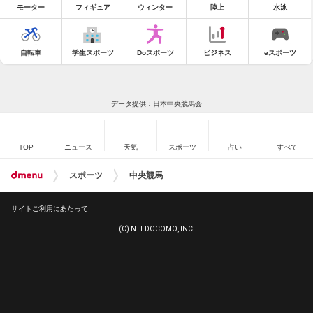
モーター
フィギュア
ウィンター
陸上
水泳
自転車
学生スポーツ
Doスポーツ
ビジネス
eスポーツ
データ提供：日本中央競馬会
TOP
ニュース
天気
スポーツ
占い
すべて
スポーツ
中央競馬
サイトご利用にあたって
(C) NTT DOCOMO, INC.