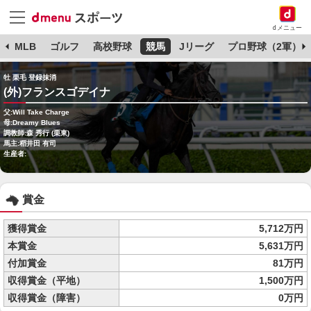
dメニュー
球
MLB
ゴルフ
高校野球
競馬
Jリーグ
プロ野球（2軍）
牡 栗毛 登録抹消
(外)フランスゴデイナ
父:Will Take Charge
母:Dreamy Blues
調教師:森 秀行 (栗東)
馬主:稻井田 有司
生産者:
賞金
獲得賞金
5,712万円
本賞金
5,631万円
付加賞金
81万円
収得賞金（平地）
1,500万円
収得賞金（障害）
0万円