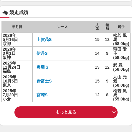
競走成績
人
着
年月日
レース
騎手
気
順
2026年
松若 風
5月16日
上賀茂S
15
12
馬
京都
(58.0kg)
2026年
飛田 愛
3月1日
伊丹S
14
9
斗
阪神
(58.0kg)
2025年
武 豊
11月24日
奥羽Ｓ
13
12
(58.0kg)
福島
2025年
丸山 元
10月5日
赤富士S
15
9
気
東京
(58.0kg)
2025年
松若 風
7月20日
宮崎S
12
8
馬
小倉
(55.0kg)
もっと見る