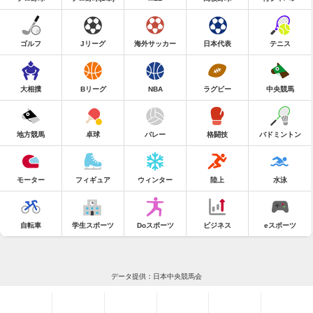
ゴルフ
Jリーグ
海外サッカー
日本代表
テニス
大相撲
Bリーグ
NBA
ラグビー
中央競馬
地方競馬
卓球
バレー
格闘技
バドミントン
モーター
フィギュア
ウィンター
陸上
水泳
自転車
学生スポーツ
Doスポーツ
ビジネス
eスポーツ
データ提供：日本中央競馬会