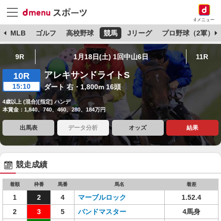
dメニュー
球
MLB
ゴルフ
高校野球
競馬
Jリーグ
プロ野球（2軍）
9R
1月18日(土) 1回中山6日
11R
アレキサンドライトS
10R
15:10
ダート 右・1,800m 16頭
4歳以上 (混合)[指定] ハンデ
本賞金：1,840、740、460、280、184万円
出馬表
データ分析
オッズ
結果
競走成績
着順
枠番
馬番
馬名
着差
1
2
4
マーブルロック
1.52.4
2
3
5
バンドマスター
4馬身