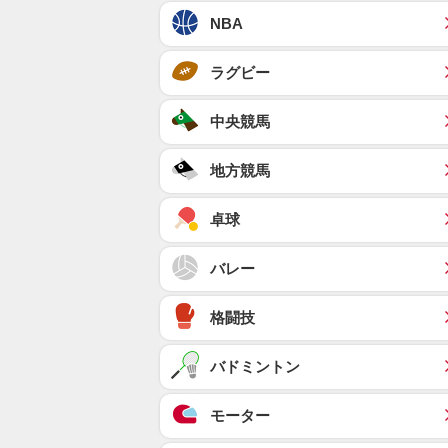
NBA
ラグビー
中央競馬
地方競馬
卓球
バレー
格闘技
バドミントン
モーター