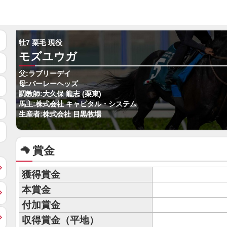
牡7 栗毛 現役
モズユウガ
父:ラブリーデイ
母:バーレーヘッズ
調教師:大久保 龍志 (栗東)
馬主:株式会社 キャピタル・システム
生産者:株式会社 目黒牧場
賞金
獲得賞金
本賞金
付加賞金
収得賞金（平地）