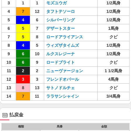
3
1
1
モズユウガ
1/2馬身
4
7
12
タフトテソーロ
1/2馬身
5
4
6
シルバーリング
1/2馬身
6
5
7
デザートスター
1馬身
7
5
8
ロードアライアンス
クビ
8
4
5
ウィズザタイムズ
1/2馬身
9
6
10
ルクスレジーナ
1/2馬身
10
6
9
ロードブライト
クビ
11
2
2
ニューヴァージョン
1 1/2馬身
12
3
3
フレンドオパール
4馬身
13
8
13
サトノドルチェ
クビ
14
7
11
ララサンシャイン
3/4馬身
払戻金
種類
馬番
金額