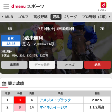
dメニュー
球
MLB
ゴルフ
高校野球
競馬
Jリーグ
プロ野球（2軍）
5R
7月9日(土) 1回函館9日
7R
3歳未勝利
6R
12:45
芝 右・2,000m 14頭
3歳 馬齢
本賞金：520、210、130、78、52万円
出馬表
データ分析
オッズ
結果
競走成績
着順
枠番
馬番
馬名
着差
1
3
4
アメジストブラック
2.02.5
2
8
14
マイネルイージス
1 1/2馬身