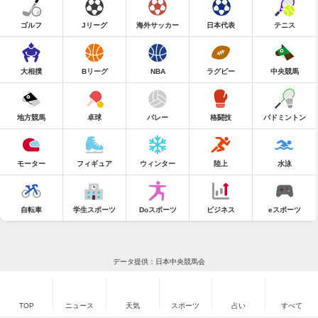
ゴルフ
Jリーグ
海外サッカー
日本代表
テニス
大相撲
Bリーグ
NBA
ラグビー
中央競馬
地方競馬
卓球
バレー
格闘技
バドミントン
モーター
フィギュア
ウィンター
陸上
水泳
自転車
学生スポーツ
Doスポーツ
ビジネス
eスポーツ
データ提供：日本中央競馬会
TOP
ニュース
天気
スポーツ
占い
すべて