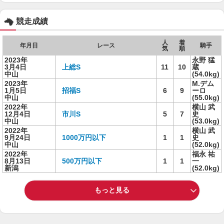
競走成績
人
着
年月日
レース
騎手
気
順
2023年
永野 猛
3月4日
上総S
11
10
蔵
中山
(54.0kg)
2023年
M.デム
1月5日
招福S
6
9
ーロ
中山
(55.0kg)
2022年
横山 武
12月4日
市川S
5
7
史
中山
(53.0kg)
2022年
横山 武
9月24日
1000万円以下
1
1
史
中山
(52.0kg)
2022年
福永 祐
8月13日
500万円以下
1
1
一
新潟
(52.0kg)
もっと見る