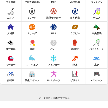
プロ野球
プロ野球(2軍)
MLB
高校野球
侍ジャパン
ゴルフ
Jリーグ
海外サッカー
日本代表
テニス
大相撲
Bリーグ
NBA
ラグビー
中央競馬
地方競馬
卓球
バレー
格闘技
バドミントン
モーター
フィギュア
ウィンター
陸上
水泳
自転車
学生スポーツ
Doスポーツ
ビジネス
eスポーツ
データ提供：日本中央競馬会