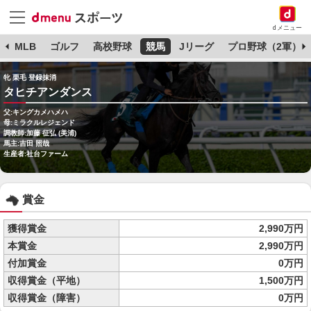
dメニュー
球
MLB
ゴルフ
高校野球
競馬
Jリーグ
プロ野球（2軍）
牝 栗毛 登録抹消
タヒチアンダンス
父:キングカメハメハ
母:ミラクルレジェンド
調教師:加藤 征弘 (美浦)
馬主:吉田 照哉
生産者:社台ファーム
賞金
獲得賞金
2,990万円
本賞金
2,990万円
付加賞金
0万円
収得賞金（平地）
1,500万円
収得賞金（障害）
0万円