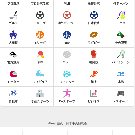
プロ野球
プロ野球(2軍)
MLB
高校野球
侍ジャパン
ゴルフ
Jリーグ
海外サッカー
日本代表
テニス
大相撲
Bリーグ
NBA
ラグビー
中央競馬
地方競馬
卓球
バレー
格闘技
バドミントン
モーター
フィギュア
ウィンター
陸上
水泳
自転車
学生スポーツ
Doスポーツ
ビジネス
eスポーツ
データ提供：日本中央競馬会