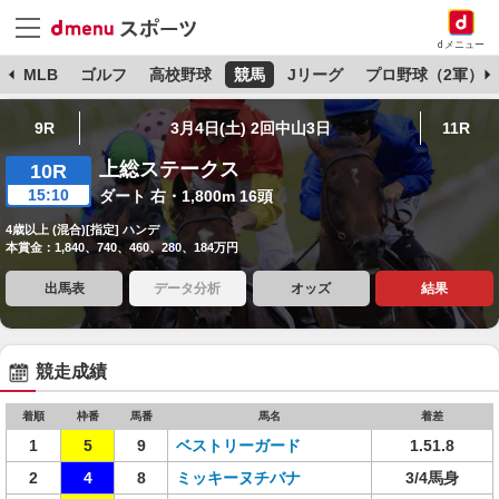
dメニュー
球
MLB
ゴルフ
高校野球
競馬
Jリーグ
プロ野球（2軍）
9R
3月4日(土) 2回中山3日
11R
上総ステークス
10R
15:10
ダート 右・1,800m 16頭
4歳以上 (混合)[指定] ハンデ
本賞金：1,840、740、460、280、184万円
出馬表
データ分析
オッズ
結果
競走成績
着順
枠番
馬番
馬名
着差
1
5
9
ベストリーガード
1.51.8
2
4
8
ミッキーヌチバナ
3/4馬身