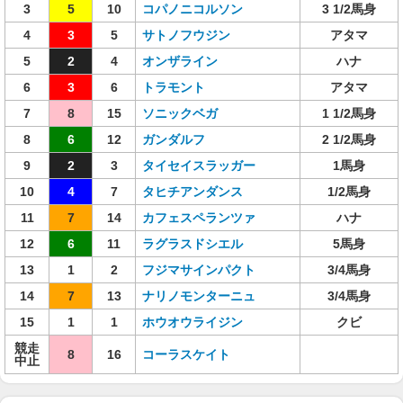
3
5
10
コパノニコルソン
3 1/2馬身
4
3
5
サトノフウジン
アタマ
5
2
4
オンザライン
ハナ
6
3
6
トラモント
アタマ
7
8
15
ソニックベガ
1 1/2馬身
8
6
12
ガンダルフ
2 1/2馬身
9
2
3
タイセイスラッガー
1馬身
10
4
7
タヒチアンダンス
1/2馬身
11
7
14
カフェスペランツァ
ハナ
12
6
11
ラグラスドシエル
5馬身
13
1
2
フジマサインパクト
3/4馬身
14
7
13
ナリノモンターニュ
3/4馬身
15
1
1
ホウオウライジン
クビ
競走
8
16
コーラスケイト
中止