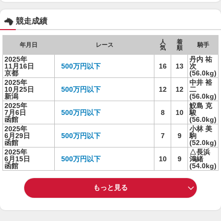
競走成績
人
着
年月日
レース
騎手
気
順
2025年
丹内 祐
11月16日
500万円以下
16
13
次
京都
(56.0kg)
2025年
中井 裕
10月25日
500万円以下
12
12
二
新潟
(56.0kg)
2025年
鮫島 克
7月6日
500万円以下
8
10
駿
函館
(56.0kg)
2025年
小林 美
6月29日
500万円以下
7
9
駒
函館
(52.0kg)
2025年
△長浜
6月15日
500万円以下
10
9
鴻緒
函館
(54.0kg)
もっと見る