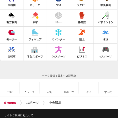
大相撲
Bリーグ
NBA
ラグビー
中央競馬
地方競馬
卓球
バレー
格闘技
バドミントン
モーター
フィギュア
ウィンター
陸上
水泳
自転車
学生スポーツ
Doスポーツ
ビジネス
eスポーツ
データ提供：日本中央競馬会
TOP
ニュース
天気
スポーツ
占い
すべて
スポーツ
中央競馬
サイトご利用にあたって