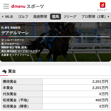
dメニュー
球
MLB
ゴルフ
高校野球
競馬
Jリーグ
プロ野球（2軍）
牝 鹿毛 登録抹消
デアデルマーレ
父:シルバーステート
母:アルセナーレ
調教師:坂口 智康 (栗東)
馬主:株式会社 ロードホースクラブ
生産者:ケイアイファーム
賞金
獲得賞金
2,201万円
本賞金
2,201万円
付加賞金
0万円
収得賞金（平地）
400万円
収得賞金（障害）
0万円