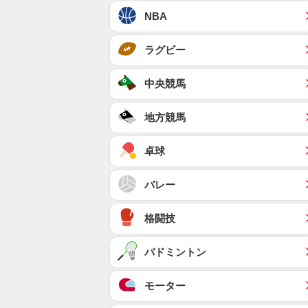
NBA
ラグビー
中央競馬
地方競馬
卓球
バレー
格闘技
バドミントン
モーター