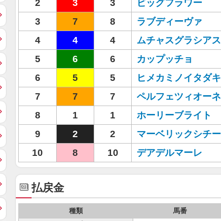
2
3
3
ビッグフラワー
3
7
8
ラブディーヴァ
4
4
4
ムチャスグラシアス
5
6
6
カップッチョ
6
5
5
ヒメカミノイタダキ
7
7
7
ペルフェツィオーネ
8
1
1
ホーリーブライト
9
2
2
マーベリックシチー
10
8
10
デアデルマーレ
払戻金
種類
馬番