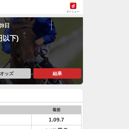
dメニュー
館8日
円以下)
オッズ
結果
着差
1.09.7