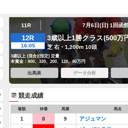
11R
7月6日(日) 1回函
12R
3歳以上1勝クラス(500万
16:05
芝 右・1,200m 10頭
3歳以上 (混合)[指定] 定量
本賞金：800、320、200、120、80万円
出馬表
データ分析
競走成績
着順
枠番
馬番
馬名
1
8
9
アジュマン