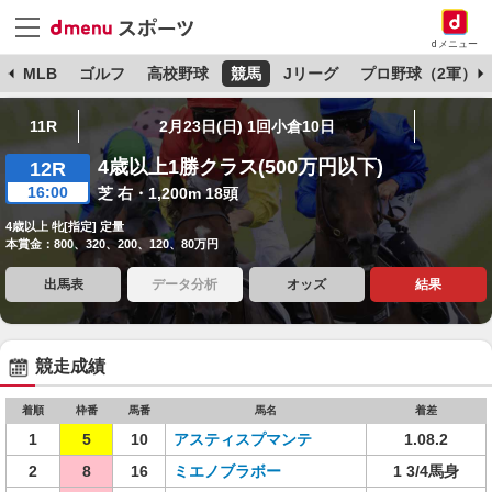
dメニュー
球
MLB
ゴルフ
高校野球
競馬
Jリーグ
プロ野球（2軍）
11R
2月23日(日) 1回小倉10日
4歳以上1勝クラス(500万円以下)
12R
16:00
芝 右・1,200m 18頭
4歳以上 牝[指定] 定量
本賞金：800、320、200、120、80万円
出馬表
データ分析
オッズ
結果
競走成績
着順
枠番
馬番
馬名
着差
1
5
10
アスティスプマンテ
1.08.2
2
8
16
ミエノブラボー
1 3/4馬身