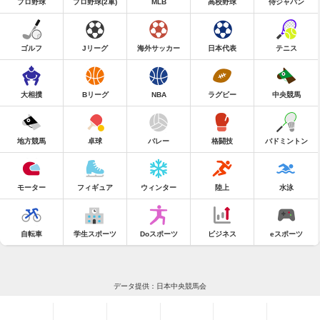
プロ野球
プロ野球(2軍)
MLB
高校野球
侍ジャパン
ゴルフ
Jリーグ
海外サッカー
日本代表
テニス
大相撲
Bリーグ
NBA
ラグビー
中央競馬
地方競馬
卓球
バレー
格闘技
バドミントン
モーター
フィギュア
ウィンター
陸上
水泳
自転車
学生スポーツ
Doスポーツ
ビジネス
eスポーツ
データ提供：日本中央競馬会