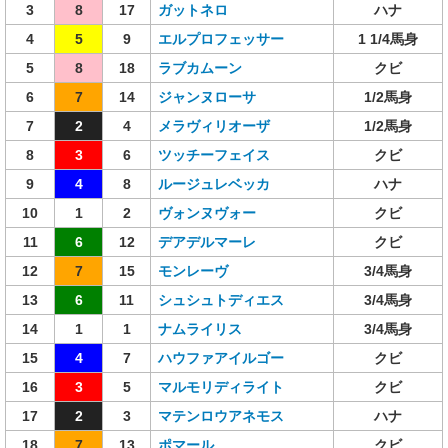
3
8
17
ガットネロ
ハナ
4
5
9
エルプロフェッサー
1 1/4馬身
5
8
18
ラブカムーン
クビ
6
7
14
ジャンヌローサ
1/2馬身
7
2
4
メラヴィリオーザ
1/2馬身
8
3
6
ツッチーフェイス
クビ
9
4
8
ルージュレベッカ
ハナ
10
1
2
ヴォンヌヴォー
クビ
11
6
12
デアデルマーレ
クビ
12
7
15
モンレーヴ
3/4馬身
13
6
11
シュシュトディエス
3/4馬身
14
1
1
ナムライリス
3/4馬身
15
4
7
ハウファアイルゴー
クビ
16
3
5
マルモリディライト
クビ
17
2
3
マテンロウアネモス
ハナ
18
7
13
ポマール
クビ