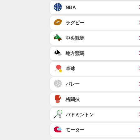
NBA
ラグビー
中央競馬
地方競馬
卓球
バレー
格闘技
バドミントン
モーター