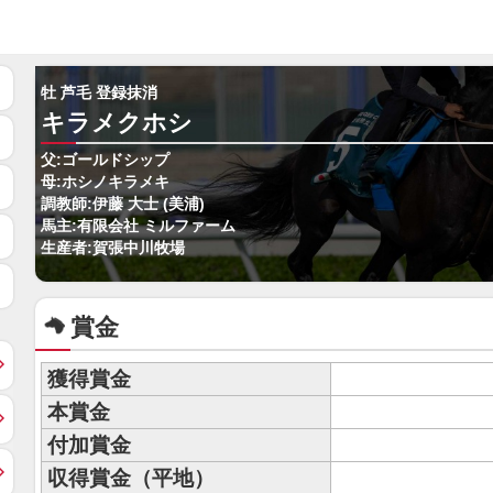
牡 芦毛 登録抹消
キラメクホシ
父:ゴールドシップ
母:ホシノキラメキ
調教師:伊藤 大士 (美浦)
馬主:有限会社 ミルファーム
生産者:賀張中川牧場
賞金
獲得賞金
本賞金
付加賞金
収得賞金（平地）