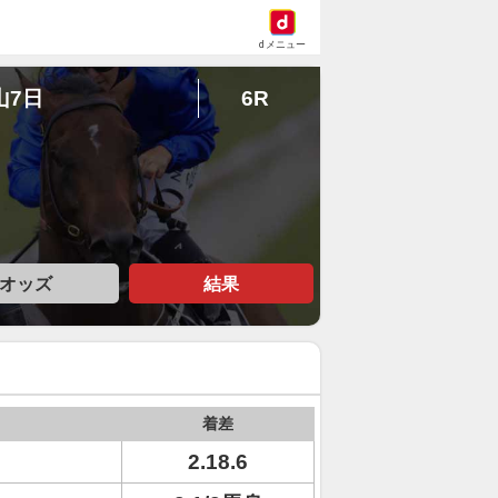
dメニュー
山7日
6R
オッズ
結果
着差
2.18.6