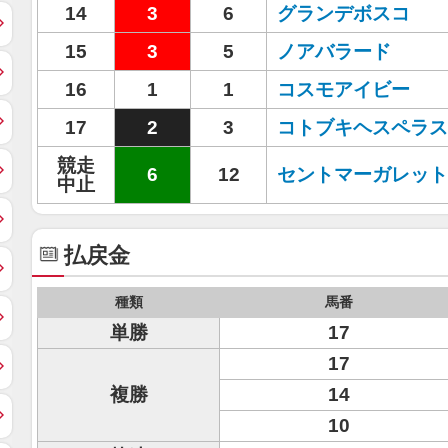
14
3
6
グランデボスコ
15
3
5
ノアバラード
16
1
1
コスモアイビー
17
2
3
コトブキヘスペラス
競走
6
12
セントマーガレット
中止
払戻金
種類
馬番
単勝
17
17
複勝
14
10