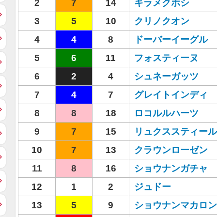
2
7
14
キラメクホシ
3
5
10
クリノクオン
4
4
8
ドーバーイーグル
5
6
11
フォスティーヌ
6
2
4
シュネーガッツ
7
4
7
グレイトインディ
8
8
18
ロコルルハーツ
9
7
15
リュクススティール
10
7
13
クラウンローゼン
11
8
16
ショウナンガチャ
12
1
2
ジュドー
13
5
9
ショウナンマカロン