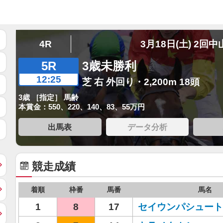
4R
3月18日(土) 2回中
5R
3歳未勝利
12:25
芝 右 外回り・2,200m 18頭
3歳 ［指定］ 馬齢
本賞金：550、220、140、83、55万円
出馬表
データ分析
競走成績
着順
枠番
馬番
馬名
1
8
17
セイウンパシュート