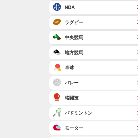
NBA
ラグビー
中央競馬
地方競馬
卓球
バレー
格闘技
バドミントン
モーター