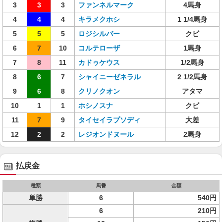
3
3
3
ファンネルマーク
4馬身
4
4
4
キラメクホシ
1 1/4馬身
5
5
5
ロジシルバー
クビ
6
7
10
コルテローザ
1馬身
7
8
11
カドゥケウス
1/2馬身
8
6
7
シャイニーゼネラル
2 1/2馬身
9
6
8
クリノクオン
アタマ
10
1
1
ホシノスナ
クビ
11
7
9
タイセイラプソディ
大差
12
2
2
レジオンドヌール
2馬身
払戻金
種類
馬番
金額
単勝
6
540円
6
210円