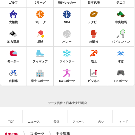
ゴルフ
Jリーグ
海外サッカー
日本代表
テニス
大相撲
Bリーグ
NBA
ラグビー
中央競馬
地方競馬
卓球
バレー
格闘技
バドミントン
モーター
フィギュア
ウィンター
陸上
水泳
自転車
学生スポーツ
Doスポーツ
ビジネス
eスポーツ
データ提供：日本中央競馬会
TOP
ニュース
天気
スポーツ
占い
すべて
スポーツ
中央競馬