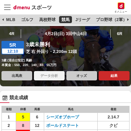
dメニュー
球
MLB
ゴルフ
高校野球
競馬
Jリーグ
プロ野球（2軍）
4R
4月2日(日) 3回中山4日
6R
3歳未勝利
5R
12:10
芝 右 外回り・2,200m 12頭
3歳 (混合)[指定] 馬齢
本賞金：550、220、140、83、55万円
出馬表
データ分析
オッズ
結果
競走成績
着順
枠番
馬番
馬名
着差
1
5
6
シーズオブホープ
2.14.7
2
8
12
ボールドステート
クビ